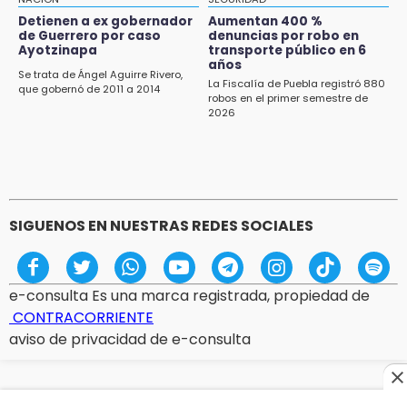
vecinos de Izúcar de Matamoros
Detienen a ex gobernador
Aumentan 400 %
de Guerrero por caso
denuncias por robo en
10:41
Ayotzinapa
transporte público en 6
Sequía y robo de elotes agravan crisis de
años
Se trata de Ángel Aguirre Rivero,
productores en Valle de Serdán
La Fiscalía de Puebla registró 880
que gobernó de 2011 a 2014
robos en el primer semestre de
2026
10:15
Volaris ofertará vuelos a Chicago, Acapulco y
Puerto Escondido desde Puebla
9:49
Patrulla de Texmelucan cae a barranca en
SIGUENOS EN NUESTRAS REDES SOCIALES
San Rafael Tlanalapan
e-consulta Es una marca registrada, propiedad de
CONTRACORRIENTE
aviso de privacidad de e-consulta