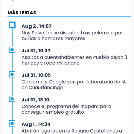
14:33
MÁS LEIDAS
Recuperan taxi robado abandonado en la
colonia Amatitlanes, Izúcar de Matamoros
Aug 2 , 14:07
Nay Salvatori se disculpa tras polémica por
14:31
burlas a hombres mayores
Regístrate en el Programa de Apoyo al
Empleo en Puebla
Jul 31 , 10:37
Asaltos a cuentahabientes en Puebla dejan 3
14:30
heridos y robo millonario
Presentan las 10 primeras conclusiones
sobre el fracking en México
Jul 31 , 10:05
Gobierno y Google van por laboratorio de IA
14:29
en Cuautlancingo
Feria Patronal invita a vivir diez días de
tradición
Jul 31 , 13:10
Conoce el programa del Inapam para
14:29
conseguir empleo gratuito
Acatlán: regidora llama a diputados a actuar
con justicia e imparcialidad
Aug 1 , 14:34
Abrirán lugares en la Rosario Castellanos a
14:21