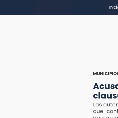
Inici
MUNICIPIO
Acus
claus
Las autor
que cont
demarca