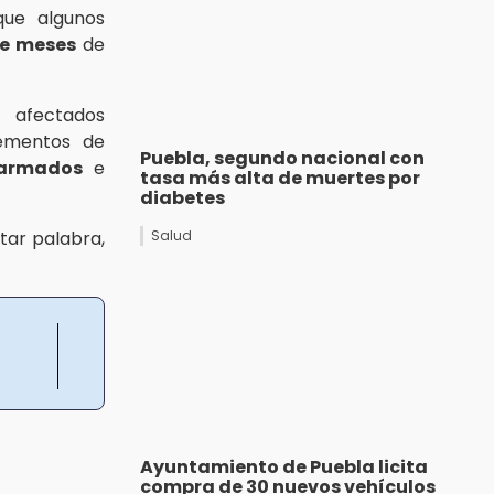
que algunos
de meses
de
 afectados
lementos de
Puebla, segundo nacional con
armados
e
tasa más alta de muertes por
diabetes
tar palabra,
Salud
Ayuntamiento de Puebla licita
compra de 30 nuevos vehículos