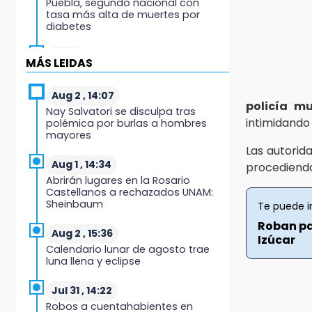
Puebla, segundo nacional con
tasa más alta de muertes por
diabetes
13:54
MÁS LEIDAS
Falla convocatoria de
inconformes de Acatlán durante
gira de Armenta en Chila
Aug 2 , 14:07
policía mu
Nay Salvatori se disculpa tras
intimidando 
polémica por burlas a hombres
13:48
mayores
Estado de México llevará su
Las autorid
cultura al Festival Cervantino 2026
Aug 1 , 14:34
procediendo
Abrirán lugares en la Rosario
13:26
Castellanos a rechazados UNAM:
Ya instalan más de 2 mil luces
Sheinbaum
Te puede i
para fiestas patrias en el Centro
Histórico
Roban pa
Aug 2 , 15:36
Izúcar
Calendario lunar de agosto trae
12:55
luna llena y eclipse
Aranza López, la poblana que
tocó la gloria
Jul 31 , 14:22
Robos a cuentahabientes en
12:49