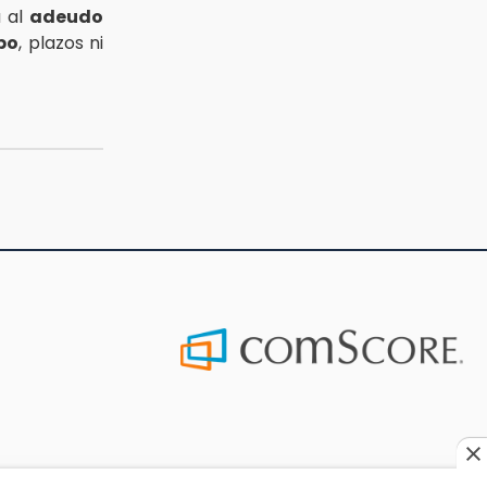
a al
adeudo
po
, plazos ni