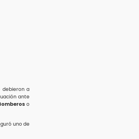
e debieron a
uación ante
Bomberos
o
eguró uno de