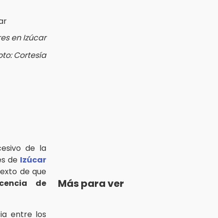
es en Izúcar
oto: Cortesía
esivo de la
es de
Izúcar
texto de que
Más para ver
icencia de
ia entre los