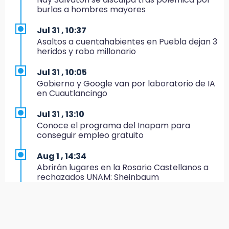
Estado invertirá en unidades médicas del
burlas a hombres mayores
IMSS-Bienestar y el SEDIF
Jul 31 , 10:37
19:35
Asaltos a cuentahabientes en Puebla dejan 3
De la Vega niega venta de Bravos
heridos y robo millonario
19:34
Jul 31 , 10:05
Desalojan a dos comerciantes en Valsequillo
Gobierno y Google van por laboratorio de IA
por invasión en zona de Conagua
en Cuautlancingo
19:18
Jul 31 , 13:10
Bancada morenista, sin estrategia para
Conoce el programa del Inapam para
meter a Puebla en Ley de Egresos 2027
conseguir empleo gratuito
18:54
Aug 1 , 14:34
Gobierno rehabilitará el drenaje del Hospital
Abrirán lugares en la Rosario Castellanos a
de Especialidades del Issstep
rechazados UNAM: Sheinbaum
18:49
Aug 2 , 15:36
Sujeto asalta banco en Plaza Dorada tras
Calendario lunar de agosto trae luna llena y
amenazar con supuesto explosivo
eclipse