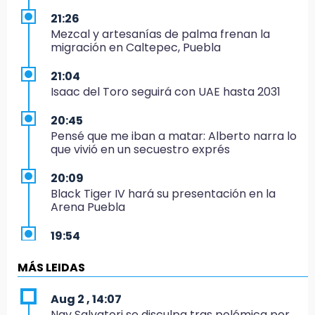
21:26
Mezcal y artesanías de palma frenan la
migración en Caltepec, Puebla
21:04
Isaac del Toro seguirá con UAE hasta 2031
20:45
Pensé que me iban a matar: Alberto narra lo
que vivió en un secuestro exprés
20:09
Black Tiger IV hará su presentación en la
Arena Puebla
19:54
Investigación de ASE a Tlatehui y Cuautle no
es politiquería, es por posible desfalco al
MÁS LEIDAS
erario
Aug 2 , 14:07
19:45
Nay Salvatori se disculpa tras polémica por