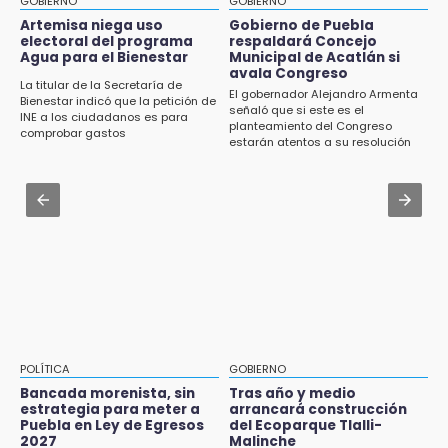
GOBIERNO
GOBIERNO
Jul 31 , 13:46
Artemisa niega uso
Gobierno de Puebla
15:43
electoral del programa
respaldará Concejo
Certifícate como operador de transporte en
Agua para el Bienestar
Municipal de Acatlán si
Investigan presunta reventa de más de 100
Icatep
avala Congreso
lotes en panteón de Tehuacán
La titular de la Secretaría de
El gobernador Alejandro Armenta
Bienestar indicó que la petición de
Jul 31 , 14:02
señaló que si este es el
INE a los ciudadanos es para
15:32
planteamiento del Congreso
Prepárate para lluvias intensas por frente
comprobar gastos
Roban bicicleta en menos de un minuto en
estarán atentos a su resolución
frío en Puebla
plaza de Libres
Jul 31 , 13:35
15:26
El mexicano Karim López firma contrato
Grupo armado asalta gasera en San Andrés
multianual con Memphis Grizzlies
Cholula
15:21
Texmelucan contará con más de 500
cámaras de videovigilancia
15:08
POLÍTICA
GOBIERNO
Huitzilan de Serdán espera hasta 30 mil
Bancada morenista, sin
Tras año y medio
visitantes en feria
estrategia para meter a
arrancará construcción
Puebla en Ley de Egresos
del Ecoparque Tlalli-
2027
Malinche