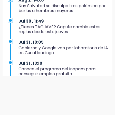
Aug 2 , 14:07
19:27
Nay Salvatori se disculpa tras polémica por
Identifican a dos hermanos asesinados cerca
burlas a hombres mayores
de la Central de Abastos de Huixcolotla
Jul 30 , 11:49
19:22
¿Tienes TAG IAVE? Capufe cambia estas
Supervisa rectora Lilia Cedillo proceso de
reglas desde este jueves
inscripción del nivel superior
Jul 31 , 10:05
19:09
Gobierno y Google van por laboratorio de IA
Checo y Cadillac, en blanco antes del parón
en Cuautlancingo
19:00
Jul 31 , 13:10
SSP pagará 63 millones por mantenimiento a
Conoce el programa del Inapam para
cámaras y luminaria del Periférico
conseguir empleo gratuito
18:14
Aug 1 , 14:34
Remesas en Puebla incrementan 3.9% en
Abrirán lugares en la Rosario Castellanos a
primer semestre de 2026
rechazados UNAM: Sheinbaum
18:12
Jul 31 , 12:59
Rayo provoca incendio en un pino al sur de la
Aprovecha las Ferias de Paz con consultas
ciudad de Atlixco