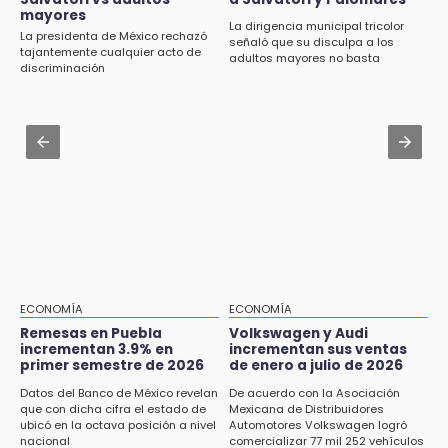
hasta 70 mil pesos con Equiparte
mayores
15:43
La dirigencia municipal tricolor
La presidenta de México rechazó
señaló que su disculpa a los
Omar Muñoz pide responsabilidad a
Jul 30 , 12:01
tajantemente cualquier acto de
adultos mayores no basta
diputadas en sus declaraciones públicas
discriminación
¿Estudias en una escuela militarizada? Esto
debes hacer tras la orden de la SEP
15:22
Tehuacán: Buscan devolver 10 mil placas y
Jul 30 , 14:45
licencias retenidas durante 15 años
Concacaf rechaza plan de la FIFA para
vender participación de sus torneos
15:13
Fuga de agua cumple casi un mes sin ser
atendida en San Andrés Cholula
15:13
Armenta confirma apertura de siete nuevas
Casas Carmen Serdán
ECONOMÍA
ECONOMÍA
Remesas en Puebla
Volkswagen y Audi
incrementan 3.9% en
incrementan sus ventas
15:12
primer semestre de 2026
de enero a julio de 2026
Puebla vibrará con una noche de fútbol,
béisbol y basquetbol
Datos del Banco de México revelan
De acuerdo con la Asociación
que con dicha cifra el estado de
Mexicana de Distribuidores
ubicó en la octava posición a nivel
Automotores Volkswagen logró
14:54
nacional
comercializar 77 mil 252 vehículos