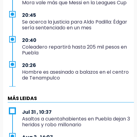
Mora vale más que Messi en la Leagues Cup
20:45
Se acerca la justicia para Aldo Padilla: Édgar
sería sentenciado en un mes
20:40
Coleadero repartirá hasta 205 mil pesos en
Puebla
20:26
Hombre es asesinado a balazos en el centro
de Tenampulco
19:49
BUAP pagó 74 millones por 25 nuevos
MÁS LEIDAS
autobuses del STU
Jul 31 , 10:37
19:33
Asaltos a cuentahabientes en Puebla dejan 3
Hallan sin vida a mujer y sus dos hijos en
heridos y robo millonario
vivienda de Huauchinango