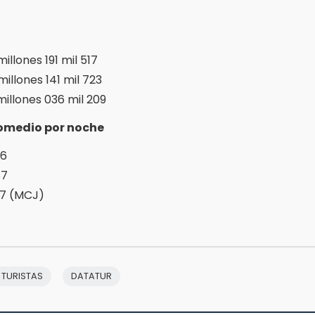
millones 191 mil 517
millones 141 mil 723
millones 036 mil 209
omedio por noche
86
87
77 (MCJ)
TURISTAS
DATATUR