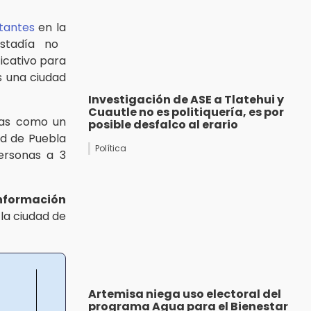
tantes
en la
tadía no
icativo para
s una ciudad
Investigación de ASE a Tlatehui y
Cuautle no es politiquería, es por
ras como un
posible desfalco al erario
ad de Puebla
Política
ersonas a 3
nformación
la ciudad de
Artemisa niega uso electoral del
programa Agua para el Bienestar