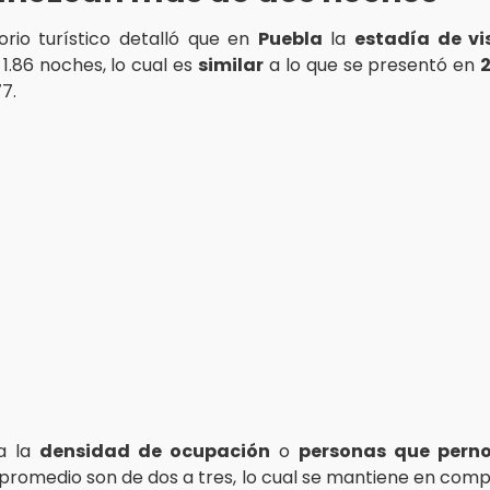
orio turístico detalló que en
Puebla
la
estadía de vi
1.86 noches, lo cual es
similar
a lo que se presentó en
77.
a la
densidad de ocupación
o
personas que perno
 promedio son de dos a tres, lo cual se mantiene en com