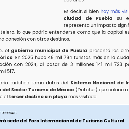
Es decir, si bien
hay más visi
ciudad de Puebla
su es
representa un impacto signif
otelero, lo que podría entenderse como que la capital e
na conexión con otros destinos.
e, el
gobierno municipal de Puebla
presentó las cif
tórico
. En 2025 hubo 49 mil 794 turistas más en la ciud
ción con 2024, al pasar de 3 millones 141 mil 723 p
mil 517.
orio turístico toma datos del
Sistema Nacional de I
a del Sector Turismo de México
(Datatur) que colocó a 
o el
tercer destino sin playa
más visitado.
nteresar:
rá sede del Foro Internacional de Turismo Cultural