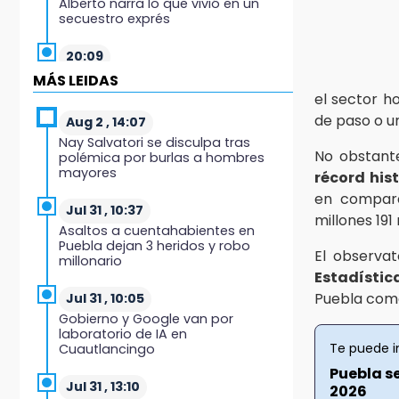
Alberto narra lo que vivió en un
secuestro exprés
20:09
Black Tiger IV hará su
MÁS LEIDAS
presentación en la Arena Puebla
el sector h
de paso o u
Aug 2 , 14:07
19:54
Nay Salvatori se disculpa tras
Investigación de ASE a Tlatehui y
No obstant
polémica por burlas a hombres
Cuautle no es politiquería, es por
mayores
récord his
posible desfalco al erario
en compara
Jul 31 , 10:37
19:45
millones 191 
Asaltos a cuentahabientes en
Estado invertirá en unidades
Puebla dejan 3 heridos y robo
médicas del IMSS-Bienestar y el
El observat
millonario
SEDIF
Estadístic
Puebla com
Jul 31 , 10:05
19:35
Gobierno y Google van por
De la Vega niega venta de Bravos
laboratorio de IA en
Te puede i
Cuautlancingo
19:34
Puebla se
Desalojan a dos comerciantes en
Jul 31 , 13:10
2026
Valsequillo por invasión en zona