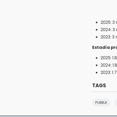
30 mil visitantes en feria
15:07
Rastro de Atlixco descarta
2025: 3 
clembuterol y alerta por
mataderos clandestinos
2024: 3 
2023: 3 
15:03
Cholula estrena agenda cultural
Estadía pr
con siete actividades
2025: 1.
2024: 1.
2023: 1.
TAGS
PUEBLA