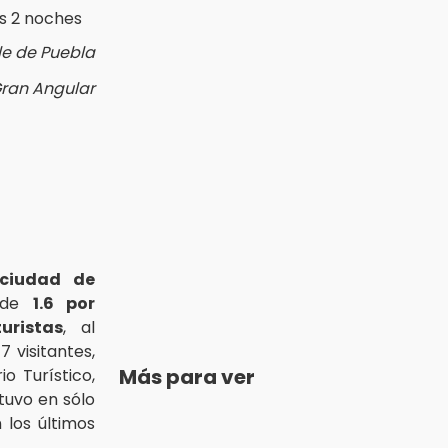
lle de Puebla
Gran Angular
ciudad de
a de
1.6 por
uristas
, al
7 visitantes,
Más para ver
o Turístico,
tuvo en sólo
n los últimos