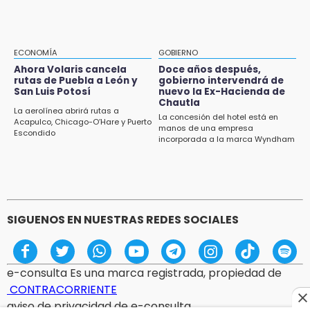
13:48
Estado de México llevará su cultura al
Festival Cervantino 2026
ECONOMÍA
GOBIERNO
Ahora Volaris cancela
Doce años después,
13:26
rutas de Puebla a León y
gobierno intervendrá de
San Luis Potosí
nuevo la Ex-Hacienda de
Ya instalan más de 2 mil luces para fiestas
Chautla
patrias en el Centro Histórico
La aerolínea abrirá rutas a
La concesión del hotel está en
Acapulco, Chicago-O’Hare y Puerto
manos de una empresa
Escondido
12:55
incorporada a la marca Wyndham
Aranza López, la poblana que tocó la gloria
SIGUENOS EN NUESTRAS REDES SOCIALES
e-consulta Es una marca registrada, propiedad de
CONTRACORRIENTE
aviso de privacidad de e-consulta