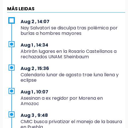
19:04
Directora de Orquesta Symphonia UDLAP
MÁS LEIDAS
dirige agrupaciones de talla internacional
Aug 2 , 14:07
18:14
Nay Salvatori se disculpa tras polémica por
EE. UU. Sub-20 avanza a la final de
burlas a hombres mayores
CONCACAF
Aug 1 , 14:34
17:50
Abrirán lugares en la Rosario Castellanos a
Van 17 denuncias por delitos ambientales,
rechazados UNAM: Sheinbaum
pero no hay detenidos por incendios
Aug 2 , 15:36
17:01
Calendario lunar de agosto trae luna llena y
Vecinos de Atlixco-Metepec denuncian
eclipse
inseguridad en caminos alternos por obra
carretera
Aug 1 , 10:07
Asesinan a ex regidor por Morena en
16:52
Amozoc
Vacían negocio de ropa en Tehuacán;
pérdidas superan los 100 mil pesos
Aug 3 , 9:48
CMIC busca privatizar el manejo de la basura
16:49
en Puebla