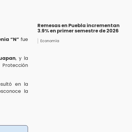
Remesas en Puebla incrementan
3.9% en primer semestre de 2026
nia “N”
fue
Economía
ruapan
, y la
 Protección
esultó en la
sconoce la