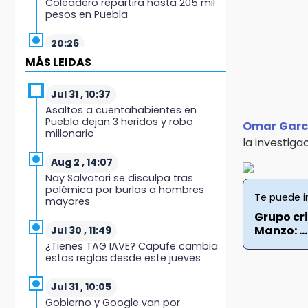
Coleadero repartirá hasta 205 mil
pesos en Puebla
20:26
Hombre es asesinado a balazos
MÁS LEIDAS
en el centro de Tenampulco
Jul 31 , 10:37
19:49
Asaltos a cuentahabientes en
BUAP pagó 74 millones por 25
Puebla dejan 3 heridos y robo
Omar Garc
nuevos autobuses del STU
millonario
la investiga
19:33
Aug 2 , 14:07
Hallan sin vida a mujer y sus dos
Nay Salvatori se disculpa tras
hijos en vivienda de Huauchinango
polémica por burlas a hombres
Te puede i
mayores
19:27
Grupo cr
Identifican a dos hermanos
Manzo: ...
Jul 30 , 11:49
asesinados cerca de la Central de
¿Tienes TAG IAVE? Capufe cambia
Abastos de Huixcolotla
estas reglas desde este jueves
19:22
Jul 31 , 10:05
Supervisa rectora Lilia Cedillo
Gobierno y Google van por
proceso de inscripción del nivel