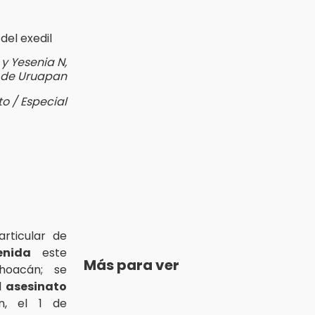
 y Yesenia N,
l de Uruapan
to / Especial
articular de
enida
este
Más para ver
hoacán; se
l
asesinato
n, el 1 de