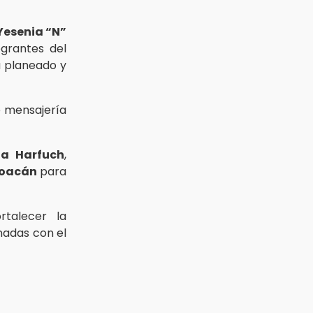
Yesenia “N”
grantes del
a planeado y
e mensajería
a Harfuch
,
hoacán
para
rtalecer la
nadas con el