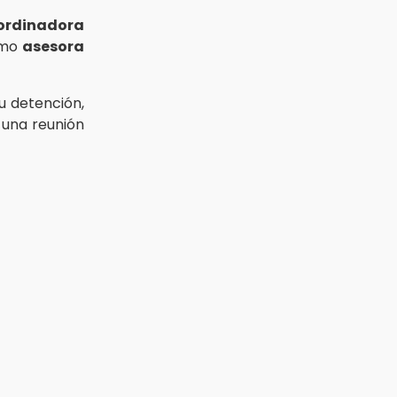
ordinadora
como
asesora
u detención,
una reunión