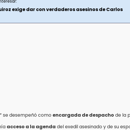
nteresar:
uiroz exige dar con verdaderos asesinos de Carlos
”
se desempeñó como
encargada de despacho
de la p
nía
acceso a la agenda
del exedil asesinado y de su esp