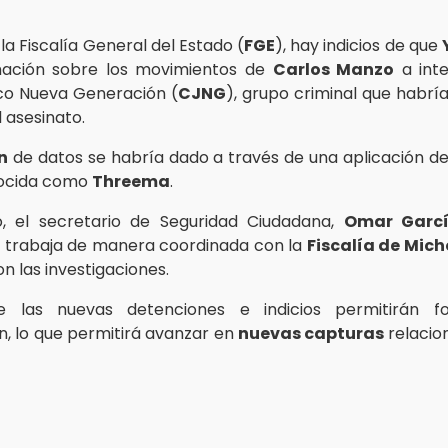
a Fiscalía General del Estado (
FGE
), hay indicios de que
rmación sobre los movimientos de
Carlos Manzo
a inte
sco Nueva Generación (
CJNG
), grupo criminal que habrí
 asesinato.
n
de datos se habría dado a través de una aplicación d
nocida como
Threema
.
o, el secretario de Seguridad Ciudadana,
Omar Garcí
 trabaja de manera coordinada con la
Fiscalía de Mic
n las investigaciones.
 las nuevas detenciones e indicios permitirán fo
ón, lo que permitirá avanzar en
nuevas capturas
relacio