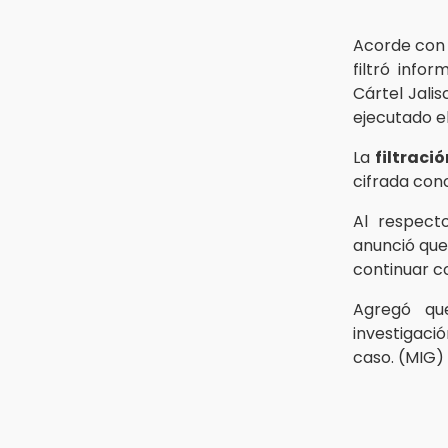
15:12
Puebla vibrará con una noche de
Acorde con l
fútbol, béisbol y basquetbol
filtró info
Cártel Jali
14:54
ejecutado el
Padres denuncian presunto
hallazgo de droga en
telesecundaria de Chicontla
La
filtració
cifrada co
Al respect
anunció que
continuar co
Agregó que
investigaci
caso. (MIG)