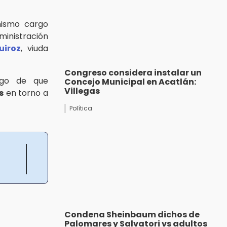
mismo cargo
nistración
uiroz
, viuda
Congreso considera instalar un
ego de que
Concejo Municipal en Acatlán:
Villegas
s
en torno a
Política
Condena Sheinbaum dichos de
Palomares y Salvatori vs adultos