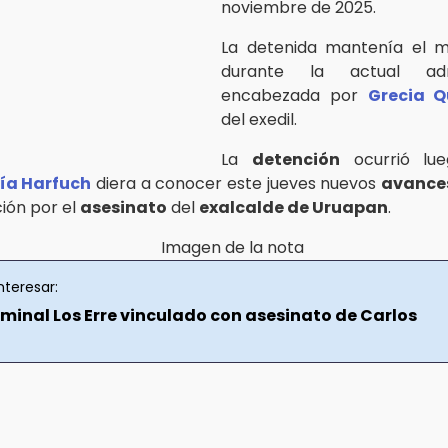
noviembre de 2025.
La detenida mantenía el 
durante la actual admi
encabezada por
Grecia Q
del exedil.
La
detención
ocurrió lu
ía Harfuch
diera a conocer este jueves nuevos
avance
ción por el
asesinato
del
exalcalde de Uruapan
.
nteresar:
iminal Los Erre vinculado con asesinato de Carlos