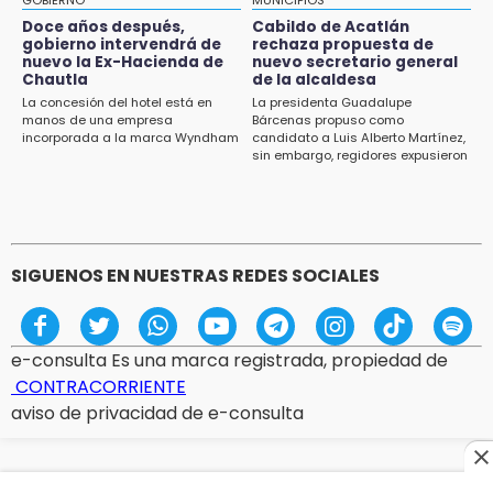
13:59
Doce años después,
Cabildo de Acatlán
Puebla, segundo nacional con tasa más alta
gobierno intervendrá de
rechaza propuesta de
de muertes por diabetes
nuevo la Ex-Hacienda de
nuevo secretario general
Chautla
de la alcaldesa
13:54
La concesión del hotel está en
La presidenta Guadalupe
manos de una empresa
Bárcenas propuso como
Falla convocatoria de inconformes de
incorporada a la marca Wyndham
candidato a Luis Alberto Martínez,
Acatlán durante gira de Armenta en Chila
sin embargo, regidores expusieron
su inconformidad ya que fue la
13:48
única propuesta
Estado de México llevará su cultura al Festival
Cervantino 2026
SIGUENOS EN NUESTRAS REDES SOCIALES
e-consulta Es una marca registrada, propiedad de
CONTRACORRIENTE
aviso de privacidad de e-consulta