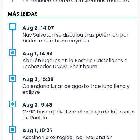
En Tehuacán cercaron a víctimas mortales
de accidentes
MÁS LEIDAS
19:07
Evidenciaron presunta patrulla clonada de la
Aug 2 , 14:07
PGR sobre la Cuacnopalan-Oaxaca
Nay Salvatori se disculpa tras polémica por
burlas a hombres mayores
19:04
Directora de Orquesta Symphonia UDLAP
Aug 1 , 14:34
dirige agrupaciones de talla internacional
Abrirán lugares en la Rosario Castellanos a
rechazados UNAM: Sheinbaum
18:14
EE. UU. Sub-20 avanza a la final de
Aug 2 , 15:36
CONCACAF
Calendario lunar de agosto trae luna llena y
eclipse
17:50
Van 17 denuncias por delitos ambientales,
Aug 3 , 9:48
pero no hay detenidos por incendios
CMIC busca privatizar el manejo de la basura
en Puebla
17:01
Vecinos de Atlixco-Metepec denuncian
Aug 1 , 10:07
inseguridad en caminos alternos por obra
Asesinan a ex regidor por Morena en