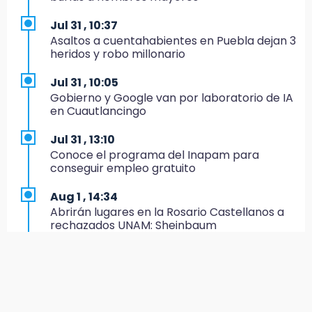
Artemisa niega uso electoral del programa
Agua para el Bienestar
Jul 31 , 10:37
Asaltos a cuentahabientes en Puebla dejan 3
15:57
heridos y robo millonario
Texmelucan abren convocatoria de Huertos
de Traspatio para grupos vulnerables
Jul 31 , 10:05
Gobierno y Google van por laboratorio de IA
15:43
en Cuautlancingo
Investigan presunta reventa de más de 100
lotes en panteón de Tehuacán
Jul 31 , 13:10
Conoce el programa del Inapam para
15:32
conseguir empleo gratuito
Roban bicicleta en menos de un minuto en
plaza de Libres
Aug 1 , 14:34
Abrirán lugares en la Rosario Castellanos a
15:26
rechazados UNAM: Sheinbaum
Grupo armado asalta gasera en San Andrés
Cholula
Jul 31 , 12:59
Aprovecha las Ferias de Paz con consultas
15:21
médicas gratis en Puebla
Texmelucan contará con más de 500
cámaras de videovigilancia
Aug 2 , 15:36