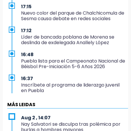
17:15
Nuevo color del parque de Chalchicomula de
Sesma causa debate en redes sociales
17:12
Líder de bancada poblana de Morena se
deslinda de exdelegada Anallely López
16:48
Puebla lista para el Campeonato Nacional de
Béisbol Pre-Iniciación 5-6 Años 2026
16:37
Inscríbete al programa de liderazgo juvenil
en Puebla
16:31
MÁS LEIDAS
Tras año y medio arrancará construcción del
Ecoparque Tlalli-Malinche
Aug 2 , 14:07
Nay Salvatori se disculpa tras polémica por
16:01
burlas a hombres mayores