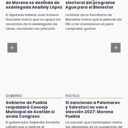
Jul 31 , 13:35
de Morena se deslinda de
electoral del programa
El mexicano Karim López firma contrato
exdelegada Anallely López
Agua para el Bienestar
14:31
multianual con Memphis Grizzlies
El diputado federal Juan Antonio
La titular de la Secretaría de
Regístrate en el Programa de Apoyo al
González indicó que no apoya los
Bienestar indicó que la petición de
Empleo en Puebla
Jul 31 , 13:46
recorridos de la exdelegada de
INE a los ciudadanos es para
Libres, vinculada con presunto
comprobar gastos
Certifícate como operador de transporte en
14:30
líder delictivo
Icatep
Presentan las 10 primeras conclusiones
sobre el fracking en México
Jul 31 , 10:18
México golea a Guatemala en el
14:29
Cuauhtémoc y avanza a 4tos en el
Feria Patronal invita a vivir diez días de
Premundial
tradición
14:29
Acatlán: regidora llama a diputados a actuar
con justicia e imparcialidad
GOBIERNO
POLÍTICA
Gobierno de Puebla
Si sancionan a Palomares
14:21
respaldará Concejo
y Salvatori no van a
SICT descarta ampliación de la carretera
Municipal de Acatlán si
elección 2027: Morena
Izúcar de Matamoros-Amayuca en 2026
avala Congreso
Puebla
El gobernador Alejandro Armenta
La sanción que contemplan contra
13:43
señaló que si este es el
las diputadas es la suspensión de