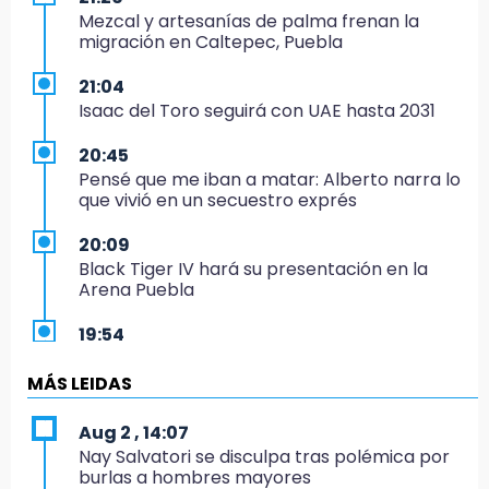
Mezcal y artesanías de palma frenan la
migración en Caltepec, Puebla
21:04
Isaac del Toro seguirá con UAE hasta 2031
20:45
Pensé que me iban a matar: Alberto narra lo
que vivió en un secuestro exprés
20:09
Black Tiger IV hará su presentación en la
Arena Puebla
19:54
Investigación de ASE a Tlatehui y Cuautle no
es politiquería, es por posible desfalco al
MÁS LEIDAS
erario
Aug 2 , 14:07
19:45
Nay Salvatori se disculpa tras polémica por
Estado invertirá en unidades médicas del
burlas a hombres mayores