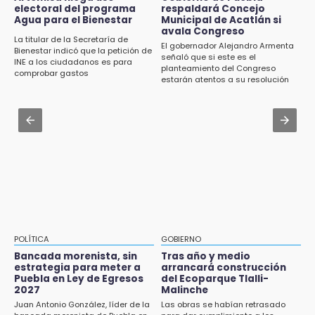
15:43
electoral del programa
respaldará Concejo
Certifícate como operador de transporte en
Agua para el Bienestar
Municipal de Acatlán si
Investigan presunta reventa de más de 100
Icatep
avala Congreso
lotes en panteón de Tehuacán
La titular de la Secretaría de
El gobernador Alejandro Armenta
Bienestar indicó que la petición de
Jul 31 , 13:35
señaló que si este es el
INE a los ciudadanos es para
15:32
planteamiento del Congreso
El mexicano Karim López firma contrato
comprobar gastos
Roban bicicleta en menos de un minuto en
estarán atentos a su resolución
multianual con Memphis Grizzlies
plaza de Libres
Jul 31 , 14:02
15:26
Prepárate para lluvias intensas por frente
Grupo armado asalta gasera en San Andrés
frío en Puebla
Cholula
15:21
Texmelucan contará con más de 500
cámaras de videovigilancia
15:08
POLÍTICA
GOBIERNO
Huitzilan de Serdán espera hasta 30 mil
Bancada morenista, sin
Tras año y medio
visitantes en feria
estrategia para meter a
arrancará construcción
Puebla en Ley de Egresos
del Ecoparque Tlalli-
2027
Malinche
15:07
Juan Antonio González, líder de la
Las obras se habían retrasado
Rastro de Atlixco descarta clembuterol y