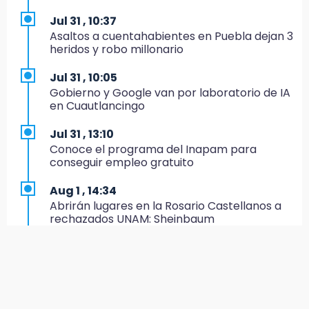
IMSS-Bienestar y el SEDIF
Jul 31 , 10:37
19:35
Asaltos a cuentahabientes en Puebla dejan 3
De la Vega niega venta de Bravos
heridos y robo millonario
19:34
Jul 31 , 10:05
Desalojan a dos comerciantes en Valsequillo
Gobierno y Google van por laboratorio de IA
por invasión en zona de Conagua
en Cuautlancingo
19:18
Jul 31 , 13:10
Bancada morenista, sin estrategia para
Conoce el programa del Inapam para
meter a Puebla en Ley de Egresos 2027
conseguir empleo gratuito
18:54
Aug 1 , 14:34
Gobierno rehabilitará el drenaje del Hospital
Abrirán lugares en la Rosario Castellanos a
de Especialidades del Issstep
rechazados UNAM: Sheinbaum
18:49
Jul 31 , 12:59
Sujeto asalta banco en Plaza Dorada tras
Aprovecha las Ferias de Paz con consultas
amenazar con supuesto explosivo
médicas gratis en Puebla
18:43
Aug 2 , 15:36