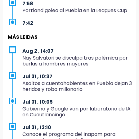
7:58
Portland golea al Puebla en la Leagues Cup
7:42
México y Perú reanudan relaciones tras
salvoconducto a Betssy Chávez
MÁS LEIDAS
21:58
Aug 2 , 14:07
¡México, campeón de oro!
Nay Salvatori se disculpa tras polémica por
burlas a hombres mayores
21:26
Mezcal y artesanías de palma frenan la
Jul 31 , 10:37
migración en Caltepec, Puebla
Asaltos a cuentahabientes en Puebla dejan 3
heridos y robo millonario
21:04
Isaac del Toro seguirá con UAE hasta 2031
Jul 31 , 10:05
Gobierno y Google van por laboratorio de IA
20:45
en Cuautlancingo
Pensé que me iban a matar: Alberto narra lo
que vivió en un secuestro exprés
Jul 31 , 13:10
Conoce el programa del Inapam para
20:09