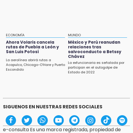
Tras año y medio arrancará construcción del
Ecoparque Tlalli-Malinche
16:01
Artemisa niega uso electoral del programa
Agua para el Bienestar
ECONOMÍA
MUNDO
Ahora Volaris cancela
México y Perú reanudan
15:57
rutas de Puebla a León y
relaciones tras
Texmelucan abren convocatoria de Huertos
San Luis Potosí
salvoconducto a Betssy
de Traspatio para grupos vulnerables
Chávez
La aerolínea abrirá rutas a
La exfuncionaria es señalada por
Acapulco, Chicago-O’Hare y Puerto
participan en el autogolpe de
15:43
Escondido
Estado de 2022
Investigan presunta reventa de más de 100
lotes en panteón de Tehuacán
SIGUENOS EN NUESTRAS REDES SOCIALES
e-consulta Es una marca registrada, propiedad de