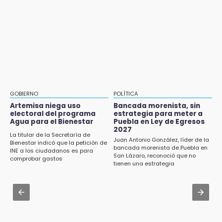
Cholula
17:21
Prevalece trabajo infantil en Tehuacán,
Jul 31 , 16:31
cruceros los más reportados
Armenta pide denunciar abusos en
Academia Militarizada Ignacio Zaragoza
17:15
Nuevo color del parque de Chalchicomula de
Jul 31 , 17:16
Sesma causa debate en redes sociales
¿Se va? Real Madrid anunció que no igualaran
el precio por Vinícius Jr.
17:12
GOBIERNO
POLÍTICA
Líder de bancada poblana de Morena se
Aug 3 , 9:48
Artemisa niega uso
Bancada morenista, sin
deslinda de exdelegada Anallely López
electoral del programa
estrategia para meter a
CMIC busca privatizar el manejo de la basura
Agua para el Bienestar
Puebla en Ley de Egresos
en Puebla
2027
16:48
La titular de la Secretaría de
Juan Antonio González, líder de la
Bienestar indicó que la petición de
Puebla lista para el Campeonato Nacional de
Jul 31 , 13:46
bancada morenista de Puebla en
INE a los ciudadanos es para
Béisbol Pre-Iniciación 5-6 Años 2026
San Lázaro, reconoció que no
Certifícate como operador de transporte en
comprobar gastos
tienen una estrategia
Icatep
16:37
Inscríbete al programa de liderazgo juvenil
Jul 31 , 14:02
en Puebla
Prepárate para lluvias intensas por frente
frío en Puebla
16:31