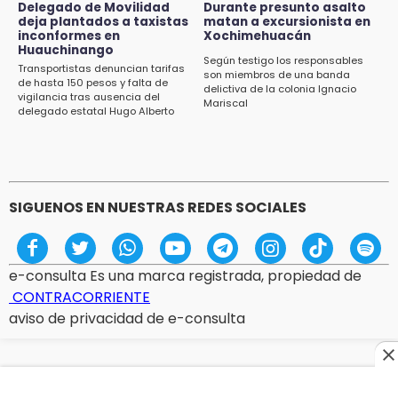
Delegado de Movilidad
Durante presunto asalto
12:32
deja plantados a taxistas
matan a excursionista en
inconformes en
Xochimehuacán
Puebla busca revancha en la Leagues Cup
Huauchinango
Según testigo los responsables
Transportistas denuncian tarifas
12:14
son miembros de una banda
de hasta 150 pesos y falta de
delictiva de la colonia Ignacio
Obed Vargas gana confianza con el Atlético
vigilancia tras ausencia del
Mariscal
delegado estatal Hugo Alberto
Gutiérrez Rangel
SIGUENOS EN NUESTRAS REDES SOCIALES
e-consulta Es una marca registrada, propiedad de
CONTRACORRIENTE
aviso de privacidad de e-consulta