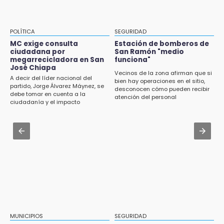
Fútbol une a La Libertad con el “Mundialito
Aug 3 , 13:35
Llanero”
Tras protestas anuncian socialización del
Cablebús con vecinos afectados
13:04
POLÍTICA
SEGURIDAD
CU2 cuenta con ARCA Virtual, simulador de
Aug 3 , 17:23
MC exige consulta
Estación de bomberos de
última generación en enseñanza
ciudadana por
San Ramón "medio
Dirigente de Fuerza por México en Puebla se
megarrecicladora en San
funciona"
perpetúa hasta 2029
José Chiapa
13:01
Vecinos de la zona afirman que si
A decir del líder nacional del
bien hay operaciones en el sitio,
Delegado de Movilidad deja plantados a
Aug 3 , 14:12
partido, Jorge Álvarez Máynez, se
desconocen cómo pueden recibir
taxistas inconformes en Huauchinango
debe tomar en cuenta a la
Se enfrentan ambulantes y policías en el
atención del personal
ciudadanía y el impacto
Zócalo; detienen a menor
ambiental
12:54
Amigos de Lisette Alvarado duda de versión
Aug 3 , 19:11
del homicidio-suicidio
Tri Sub-23 aplasta y avanza
12:50
¿Buscas trabajo? SPF ofrece sueldo de 13,607
y prestaciones: aplica en Puebla
12:44
Precio del gas LP baja en Puebla, aprovecha
esta semana
MUNICIPIOS
SEGURIDAD