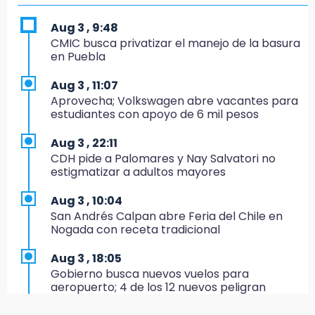
16:50
Aug 3 , 9:48
México va por el oro y el boleto olímpico en
CMIC busca privatizar el manejo de la basura
Flag Football
en Puebla
16:34
Aug 3 , 11:07
Memes y críticas surten efecto; modifican
Aprovecha; Volkswagen abre vacantes para
colores del parque en Chalchicomula
estudiantes con apoyo de 6 mil pesos
16:00
Aug 3 , 22:11
MC reorganiza su estructura en Atlixco y
CDH pide a Palomares y Nay Salvatori no
nombra a Julio Águila dirigente
estigmatizar a adultos mayores
15:17
Aug 3 , 10:04
Operativo en Atencingo deja un detenido y
San Andrés Calpan abre Feria del Chile en
una motocicleta recuperada
Nogada con receta tradicional
15:07
Aug 3 , 18:05
Cantona gana torneo INAH y sella convenio
Gobierno busca nuevos vuelos para
con Puebla
aeropuerto; 4 de los 12 nuevos peligran
14:55