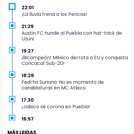
22:01
¡La lluvia frena a los Pericos!
21:29
Austin FC hunde al Puebla con hat-trick de
Uzuni
19:27
¡Bicampeón! México derrota a EU y conquista
Concacaf Sub-20!
18:28
Fedrha Suriano: No es momento de
candidaturas en MC Atlixco
17:30
¡Jalisco se corona en Puebla!
16:57
Los Voladores de Papantla vuelven a Izúcar y
cierran festejos de Santo Domingo
MÁS LEIDAS