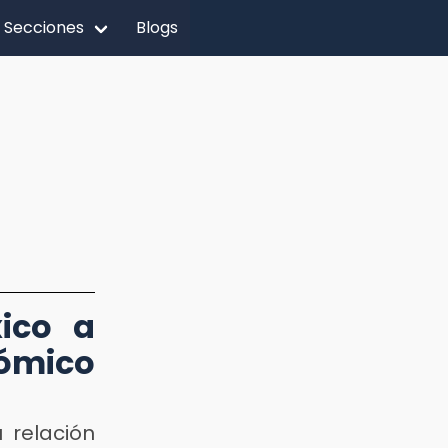
Secciones
Blogs
ico a
ómico
 relación