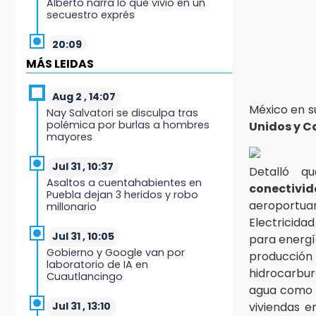
Alberto narra lo que vivió en un
secuestro exprés
20:09
Black Tiger IV hará su
MÁS LEIDAS
presentación en la Arena Puebla
Aug 2 , 14:07
19:54
México en s
Nay Salvatori se disculpa tras
Investigación de ASE a Tlatehui y
polémica por burlas a hombres
Unidos y 
Cuautle no es politiquería, es por
mayores
posible desfalco al erario
Jul 31 , 10:37
Detalló 
19:45
Asaltos a cuentahabientes en
conectivi
Estado invertirá en unidades
Puebla dejan 3 heridos y robo
médicas del IMSS-Bienestar y el
aeroportua
millonario
SEDIF
Electricid
Jul 31 , 10:05
para energí
19:35
Gobierno y Google van por
producción
De la Vega niega venta de Bravos
laboratorio de IA en
hidrocarbur
Cuautlancingo
19:34
agua como la
Desalojan a dos comerciantes en
viviendas e
Jul 31 , 13:10
Valsequillo por invasión en zona