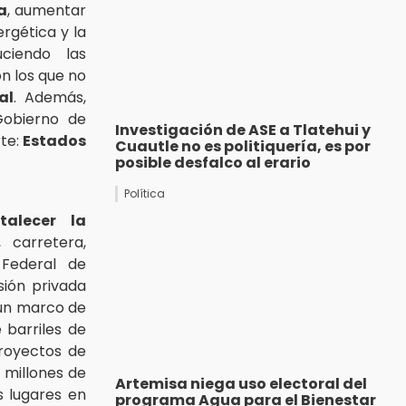
a
, aumentar
ergética y la
uciendo las
n los que no
al
. Además,
Gobierno de
Investigación de ASE a Tlatehui y
rte:
Estados
Cuautle no es politiquería, es por
posible desfalco al erario
Política
rtalecer la
 carretera,
 Federal de
ión privada
 un marco de
 barriles de
proyectos de
7 millones de
Artemisa niega uso electoral del
s lugares en
programa Agua para el Bienestar