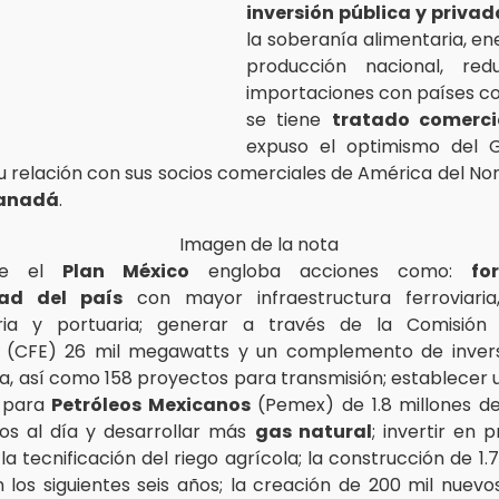
inversión pública y privad
la soberanía alimentaria, en
producción nacional, red
importaciones con países co
se tiene
tratado comerci
expuso el optimismo del 
u relación con sus socios comerciales de América del No
Canadá
.
que el
Plan México
engloba acciones como:
fo
dad del país
con mayor infraestructura ferroviaria,
ria y portuaria; generar a través de la Comisión
ad (CFE) 26 mil megawatts y un complemento de invers
a, así como 158 proyectos para transmisión; establecer
 para
Petróleos Mexicanos
(Pemex) de 1.8 millones de
os al día y desarrollar más
gas natural
; invertir en 
 tecnificación del riego agrícola; la construcción de 1.
n los siguientes seis años; la creación de 200 mil nuevo