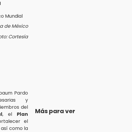
á
ta de México
oto: Cortesía
nbaum Pardo
esarias y
iembros del
Más para ver
l
, el
Plan
rtalecer el
, así como la