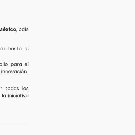
México
, país
ñez hasta la
llo para el
innovación.
ar todas las
a iniciativa