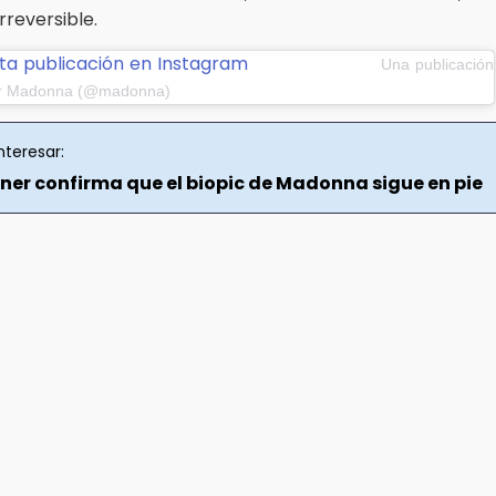
rreversible.
ta publicación en Instagram
Una publicación
or Madonna (@madonna)
nteresar:
rner confirma que el biopic de Madonna sigue en pie