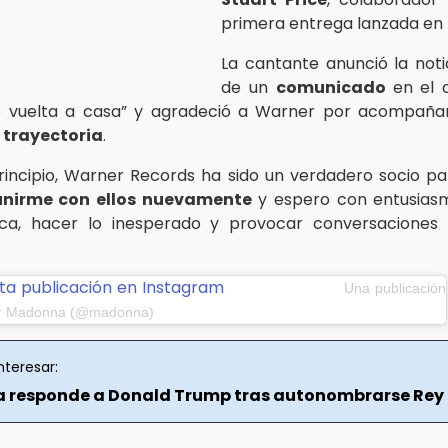
primera entrega lanzada en
La cantante anunció la noti
de un
comunicado
en el 
de vuelta a casa” y agradeció a Warner por acompañar
u trayectoria
.
rincipio, Warner Records ha sido un verdadero socio pa
eunirme con ellos nuevamente
y espero con entusiasm
ca, hacer lo inesperado y provocar conversaciones n
ta publicación en Instagram
Una publicación
or Madonna (@madonna)
nteresar:
responde a Donald Trump tras autonombrarse Rey