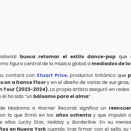
material
busca retomar el estilo dance-pop
que 
o figura central de la música global a
mediados de lo
lo, contará con
Stuart Price
, productor británico que
p
s on a Dance Floor
y en el diseño de varias de sus giras,
n Tour (2023-2024).
La propia artista aseguró en redes 
 él ha sido “un
bálsamo para el alma
”.
 de Madonna a Warner Records significa un
reencuen
on la que firmó en los
años ochenta
y que impulsó s
re ellos Lucky Star, Holiday y Borderline. En su mens
años en Nueva York
cuando, tras firmar con el sello, su