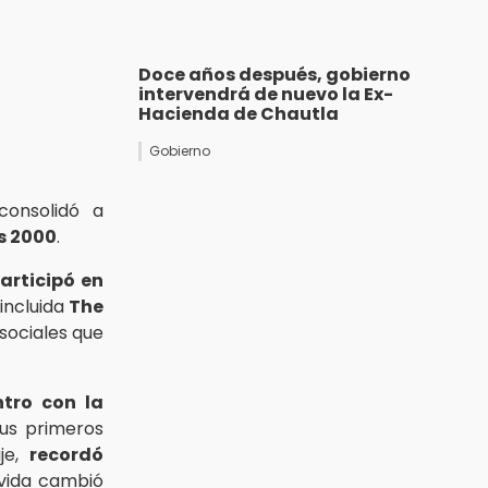
Doce años después, gobierno
intervendrá de nuevo la Ex-
Hacienda de Chautla
Gobierno
consolidó a
s 2000
.
articipó en
 incluida
The
sociales que
tro con la
us primeros
aje,
recordó
 vida cambió