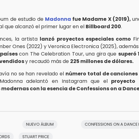
lbum de estudio de
Madonna
fue Madame X (2019),
un
l que alcanzó el primer lugar en el
Billboard 200
.
ces, la artista
lanzó proyectos especiales como
Fi
mber Ones (2022) y Veronica Electronica (2025), además
 países
con The Celebration Tour, una gira que
superó 
 vendidos
y recaudó más de
225 millones de dólares.
vía no se han revelado el
número total de cancione
s, Madonna adelantó en Instagram que el
proyecto
s modernas con la esencia de Confessions on a Dance
NUEVO ÁLBUM
CONFESSIONS ON A DANCE F
ORDS
STUART PRICE