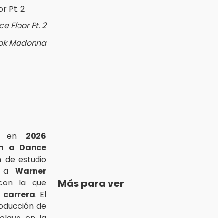
 Floor Pt. 2
ook Madonna
ue en
2026
on a Dance
 de estudio
o a
Warner
Más para ver
 con la que
u
carrera
. El
oducción de
 clave en la