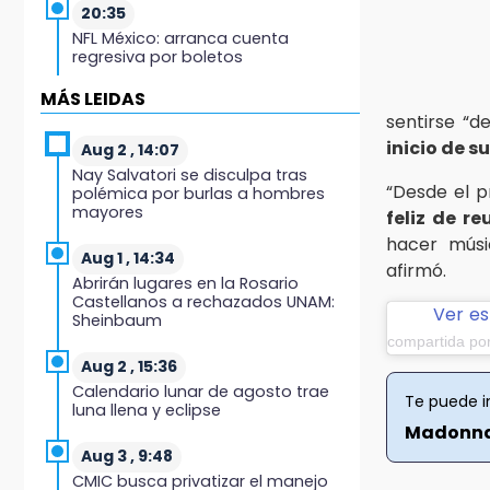
20:35
NFL México: arranca cuenta
regresiva por boletos
MÁS LEIDAS
20:03
sentirse “
Sophie Cunningham, la figura que
encendió la WNBA
inicio de s
Aug 2 , 14:07
Nay Salvatori se disculpa tras
“Desde el p
19:11
polémica por burlas a hombres
mayores
feliz de r
En Tehuacán cercaron a víctimas
mortales de accidentes
hacer músi
Aug 1 , 14:34
afirmó.
19:07
Abrirán lugares en la Rosario
Castellanos a rechazados UNAM:
Evidenciaron presunta patrulla
Ver es
Sheinbaum
clonada de la PGR sobre la
compartida p
Cuacnopalan-Oaxaca
Aug 2 , 15:36
19:04
Calendario lunar de agosto trae
Te puede i
luna llena y eclipse
Directora de Orquesta Symphonia
Madonna 
UDLAP dirige agrupaciones de talla
internacional
Aug 3 , 9:48
CMIC busca privatizar el manejo