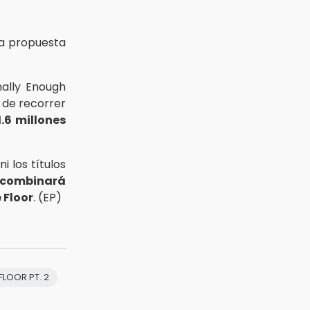
a propuesta
nally Enough
 de recorrer
1.6 millones
s
ni los títulos
 combinará
 Floor
. (EP)
LOOR PT. 2