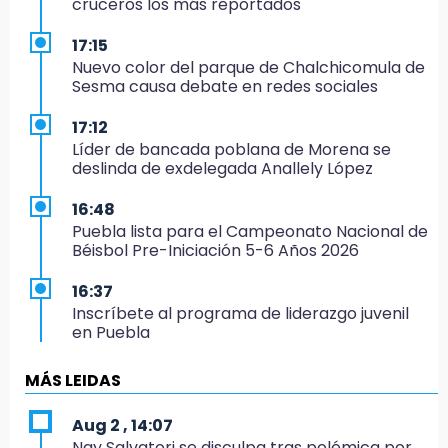
cruceros los más reportados
17:15
Nuevo color del parque de Chalchicomula de
Sesma causa debate en redes sociales
17:12
Líder de bancada poblana de Morena se
deslinda de exdelegada Anallely López
16:48
Puebla lista para el Campeonato Nacional de
Béisbol Pre-Iniciación 5-6 Años 2026
16:37
Inscríbete al programa de liderazgo juvenil
en Puebla
16:31
MÁS LEIDAS
Tras año y medio arrancará construcción del
Ecoparque Tlalli-Malinche
Aug 2 , 14:07
Nay Salvatori se disculpa tras polémica por