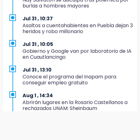
16:01
burlas a hombres mayores
Artemisa niega uso electoral del programa
Agua para el Bienestar
Jul 31 , 10:37
Asaltos a cuentahabientes en Puebla dejan 3
15:57
heridos y robo millonario
Texmelucan abren convocatoria de Huertos
de Traspatio para grupos vulnerables
Jul 31 , 10:05
Gobierno y Google van por laboratorio de IA
15:43
en Cuautlancingo
Investigan presunta reventa de más de 100
lotes en panteón de Tehuacán
Jul 31 , 13:10
Conoce el programa del Inapam para
15:32
conseguir empleo gratuito
Roban bicicleta en menos de un minuto en
plaza de Libres
Aug 1 , 14:34
Abrirán lugares en la Rosario Castellanos a
15:26
rechazados UNAM: Sheinbaum
Grupo armado asalta gasera en San Andrés
Cholula
Jul 31 , 12:59
Aprovecha las Ferias de Paz con consultas
15:21
médicas gratis en Puebla
Texmelucan contará con más de 500