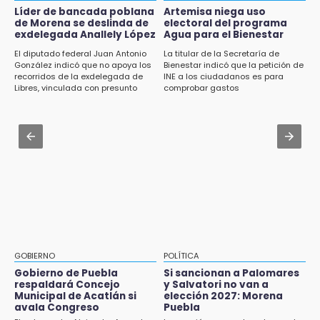
colonia Amatitlanes, Izúcar de Matamoros
Líder de bancada poblana
Artemisa niega uso
Jul 31 , 17:16
de Morena se deslinda de
electoral del programa
¿Se va? Real Madrid anunció que no igualaran
exdelegada Anallely López
Agua para el Bienestar
14:31
el precio por Vinícius Jr.
El diputado federal Juan Antonio
La titular de la Secretaría de
Regístrate en el Programa de Apoyo al
González indicó que no apoya los
Bienestar indicó que la petición de
Empleo en Puebla
Jul 31 , 13:35
recorridos de la exdelegada de
INE a los ciudadanos es para
Libres, vinculada con presunto
comprobar gastos
El mexicano Karim López firma contrato
14:30
líder delictivo
multianual con Memphis Grizzlies
Presentan las 10 primeras conclusiones
sobre el fracking en México
Jul 31 , 13:46
Certifícate como operador de transporte en
14:29
Icatep
Feria Patronal invita a vivir diez días de
tradición
14:29
Acatlán: regidora llama a diputados a actuar
con justicia e imparcialidad
GOBIERNO
POLÍTICA
Gobierno de Puebla
Si sancionan a Palomares
14:21
respaldará Concejo
y Salvatori no van a
SICT descarta ampliación de la carretera
Municipal de Acatlán si
elección 2027: Morena
Izúcar de Matamoros-Amayuca en 2026
avala Congreso
Puebla