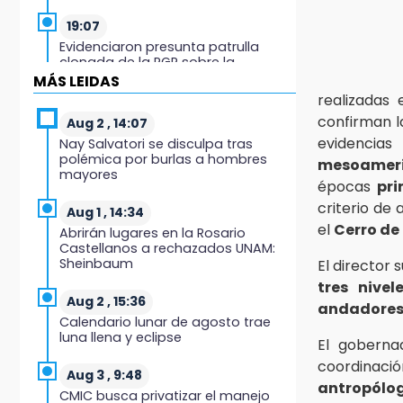
19:07
Evidenciaron presunta patrulla
clonada de la PGR sobre la
Cuacnopalan-Oaxaca
MÁS LEIDAS
realizadas
19:04
confirman l
Aug 2 , 14:07
Directora de Orquesta Symphonia
evidencia
Nay Salvatori se disculpa tras
UDLAP dirige agrupaciones de talla
polémica por burlas a hombres
mesoamer
internacional
mayores
épocas
pr
18:14
criterio de
Aug 1 , 14:34
EE. UU. Sub-20 avanza a la final de
el
Cerro de
Abrirán lugares en la Rosario
CONCACAF
Castellanos a rechazados UNAM:
Sheinbaum
El director 
17:50
tres nivel
Van 17 denuncias por delitos
Aug 2 , 15:36
andadore
ambientales, pero no hay
Calendario lunar de agosto trae
detenidos por incendios
luna llena y eclipse
El goberna
coordinaci
17:01
Aug 3 , 9:48
antropólo
Vecinos de Atlixco-Metepec
CMIC busca privatizar el manejo
denuncian inseguridad en