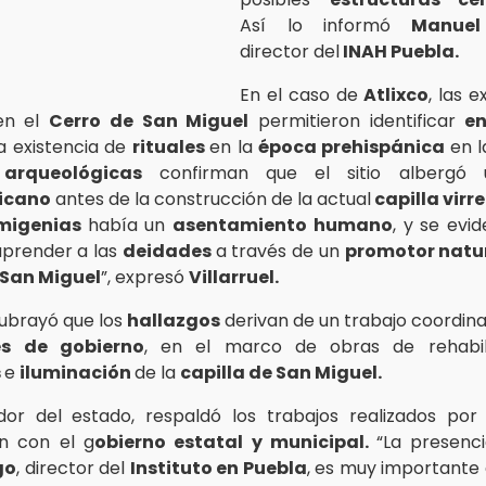
Así lo informó
Manuel V
director del
INAH Puebla.
En el caso de
Atlixco
, las 
 en el
Cerro de San Miguel
permitieron identificar
en
a existencia de
rituales
en la
época prehispánica
en l
s
arqueológicas
confirman que el sitio alberg
icano
antes de la construcción de la actual
capilla virre
imigenias
había un
asentamiento humano
, y se evi
 aprender a las
deidades
a través de un
promotor natu
 San Miguel
”, expresó
Villarruel.
subrayó que los
hallazgos
derivan de un trabajo coordina
es de gobierno
, en el marco de obras de rehabil
s
e
iluminación
de la
capilla de San Miguel.
dor del estado, respaldó los trabajos realizados por
ón con el g
obierno estatal y municipal.
“La presenc
go
, director del
Instituto en Puebla
, es muy importante