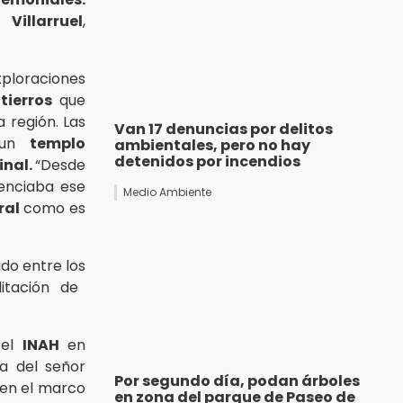
illarruel
,
exploraciones
tierros
que
a región. Las
Van 17 denuncias por delitos
ó un
templo
ambientales, pero no hay
detenidos por incendios
inal.
“Desde
denciaba ese
Medio Ambiente
ral
como es
do entre los
itación de
 el
INAH
en
ia del señor
Por segundo día, podan árboles
 en el marco
en zona del parque de Paseo de