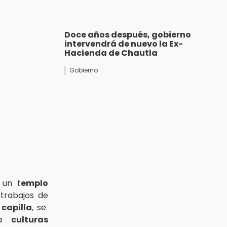
Doce años después, gobierno
intervendrá de nuevo la Ex-
Hacienda de Chautla
Gobierno
 un t
emplo
trabajos de
a
capilla
, se
 a
culturas