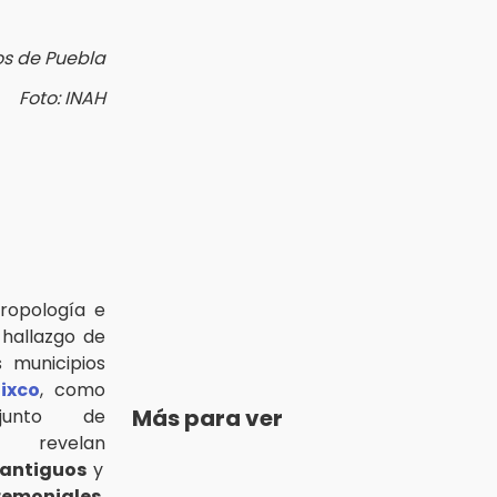
os de Puebla
Foto: INAH
tropología e
hallazgo de
s municipios
lixco
, como
Más para ver
unto de
 revelan
antiguos
y
emoniales.