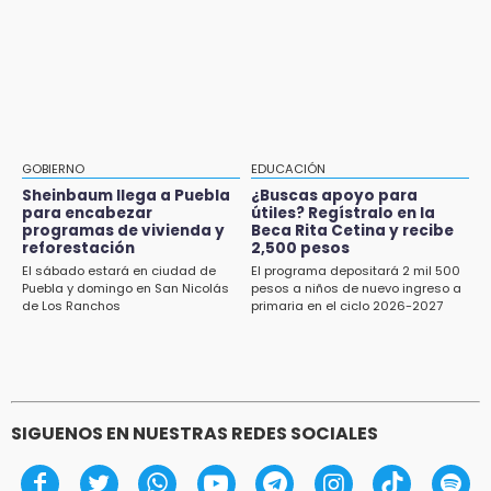
Aug 2 , 17:07
Miss Turismo Puebla 2026 impulsa a
Chignautla como destino turístico estatal
GOBIERNO
EDUCACIÓN
Sheinbaum llega a Puebla
¿Buscas apoyo para
para encabezar
útiles? Regístralo en la
programas de vivienda y
Beca Rita Cetina y recibe
reforestación
2,500 pesos
El sábado estará en ciudad de
El programa depositará 2 mil 500
Puebla y domingo en San Nicolás
pesos a niños de nuevo ingreso a
de Los Ranchos
primaria en el ciclo 2026-2027
SIGUENOS EN NUESTRAS REDES SOCIALES