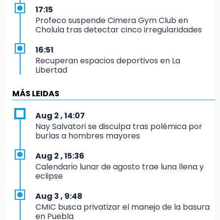
17:15
Profeco suspende Cimera Gym Club en
Cholula tras detectar cinco irregularidades
16:51
Recuperan espacios deportivos en La
Libertad
16:45
MÁS LEIDAS
Sheinbaum entrega tarjetas de Pensión
Mujeres Bienestar en Naucalpan
Aug 2 , 14:07
Nay Salvatori se disculpa tras polémica por
14:45
burlas a hombres mayores
Ejecutan a dos hombres dentro de un
domicilio en Tlalancaleca, cerca de la
Aug 2 , 15:36
México-Puebla
Calendario lunar de agosto trae luna llena y
eclipse
14:25
Más de 100 entrenadores buscan
Aug 3 , 9:48
certificación
CMIC busca privatizar el manejo de la basura
en Puebla