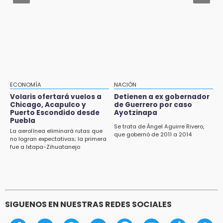
Supervisa rectora Lilia Cedillo proceso de
Jul 31 , 11:55
inscripción del nivel superior
Denuncian a delegado de Salud por violencia
familiar en Tecamachalco
19:09
Checo y Cadillac, en blanco antes del parón
18:14
Remesas en Puebla incrementan 3.9% en
ECONOMÍA
NACIÓN
primer semestre de 2026
Volaris ofertará vuelos a
Detienen a ex gobernador
Chicago, Acapulco y
de Guerrero por caso
18:12
Puerto Escondido desde
Ayotzinapa
Rayo provoca incendio en un pino al sur de la
Puebla
ciudad de Atlixco
Se trata de Ángel Aguirre Rivero,
La aerolínea eliminará rutas que
que gobernó de 2011 a 2014
no logran expectativas; la primera
17:49
fue a Ixtapa-Zihuatanejo
Revista Cuetlaxcoapan difunde hallazgos
arqueológicos en Puebla
SIGUENOS EN NUESTRAS REDES SOCIALES