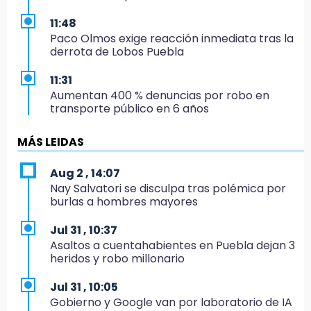
11:48
Paco Olmos exige reacción inmediata tras la
derrota de Lobos Puebla
11:31
Aumentan 400 % denuncias por robo en
transporte público en 6 años
11:24
MÁS LEIDAS
Soles no bajará la guardia tras vencer a
Lobos
Aug 2 , 14:07
Nay Salvatori se disculpa tras polémica por
11:21
burlas a hombres mayores
Clausuran 51 locales abandonados del
Mercado Municipal de Huauchinango
Jul 31 , 10:37
Asaltos a cuentahabientes en Puebla dejan 3
11:03
heridos y robo millonario
Ataque a balazos contra vivienda alarma a
vecinos de Izúcar de Matamoros
Jul 31 , 10:05
Gobierno y Google van por laboratorio de IA
10:41