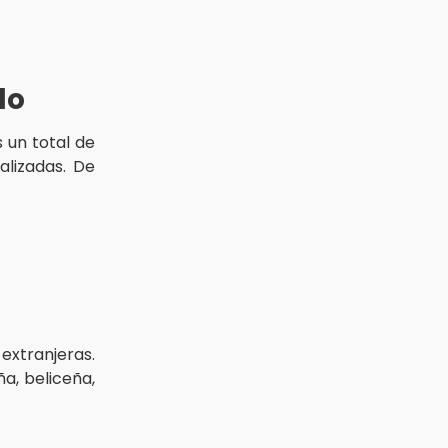
do
 un total de
alizadas. De
extranjeras.
ña, beliceña,