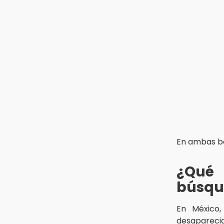
13:26
Ya instalan más de 2 mil luces
para fiestas patrias en el Centro
Histórico
12:55
Aranza López, la poblana que tocó
la gloria
En ambas ba
¿Qué 
búsqu
En México
desaparecid