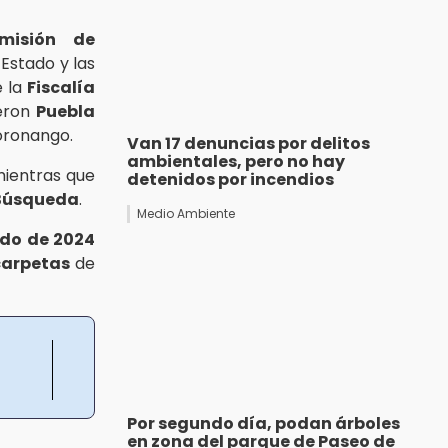
misión de
 Estado y las
e la
Fiscalía
ueron
Puebla
oronango.
Van 17 denuncias por delitos
ambientales, pero no hay
mientras que
detenidos por incendios
Búsqueda
.
Medio Ambiente
do de 2024
carpetas
de
Por segundo día, podan árboles
en zona del parque de Paseo de