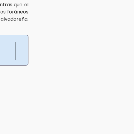
ntras que el
asos foráneos
 salvadoreña,