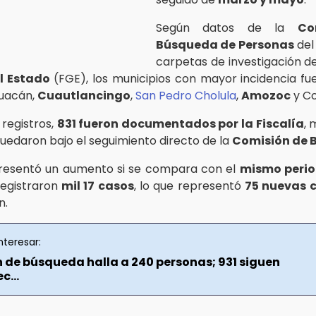
Según datos de la
Co
Búsqueda de Personas
del
carpetas de investigación d
l Estado
(FGE), los municipios con mayor incidencia f
huacán,
Cuautlancingo
,
San Pedro Cholula
,
Amozoc
y C
 registros,
831 fueron documentados por la Fiscalía
, 
uedaron bajo el seguimiento directo de la
Comisión de 
presentó un aumento si se compara con el
mismo perio
registraron
mil 17 casos
, lo que representó
75 nuevas 
n.
nteresar:
 de búsqueda halla a 240 personas; 931 siguen
c...