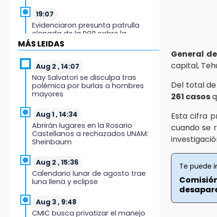
19:07
Evidenciaron presunta patrulla
clonada de la PGR sobre la
Cuacnopalan-Oaxaca
MÁS LEIDAS
General de
19:04
capital, Te
Aug 2 , 14:07
Directora de Orquesta Symphonia
Nay Salvatori se disculpa tras
UDLAP dirige agrupaciones de talla
Del total de
polémica por burlas a hombres
internacional
mayores
261 casos
q
18:14
Aug 1 , 14:34
Esta cifra 
EE. UU. Sub-20 avanza a la final de
Abrirán lugares en la Rosario
cuando se 
CONCACAF
Castellanos a rechazados UNAM:
investigació
Sheinbaum
17:50
Van 17 denuncias por delitos
Aug 2 , 15:36
Te puede i
ambientales, pero no hay
Calendario lunar de agosto trae
detenidos por incendios
Comisión
luna llena y eclipse
desapare
17:01
Aug 3 , 9:48
Vecinos de Atlixco-Metepec
CMIC busca privatizar el manejo
denuncian inseguridad en