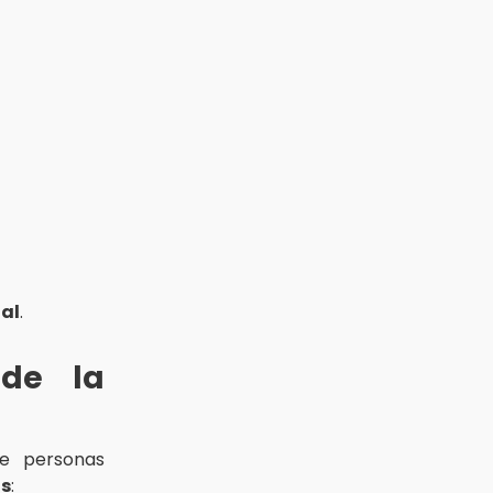
tal
.
 de la
e personas
os
: