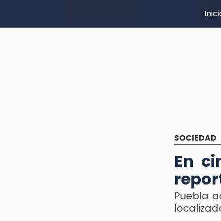
Inici
SOCIEDAD
En ci
repor
Puebla a
localizad