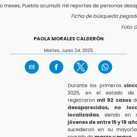
Ficha de búsqueda pegada
Foto: 
PAOLA MORALES CALDERÓN
Martes, Junio 24, 2025
Durante los primeros
cinc
2025, en el estado de
registraron
mil 92 casos
d
desaparecidas, no loc
localizadas
, siendo en 
jóvenes de entre 15 y 19 añ
sucedieron en su mayor
seguido de
marzo y mayo
.