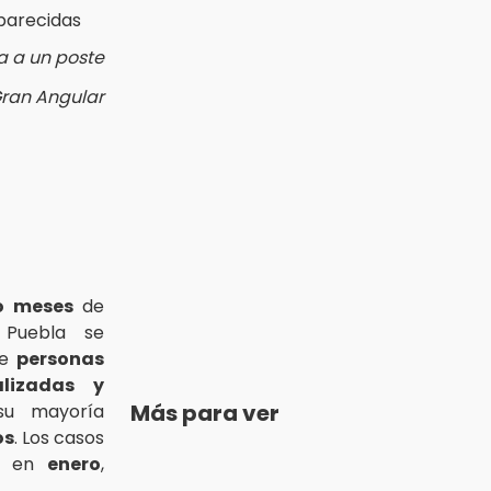
 a un poste
Gran Angular
o meses
de
 Puebla se
e
personas
alizadas y
Más para ver
su mayoría
os
. Los casos
ía en
enero
,