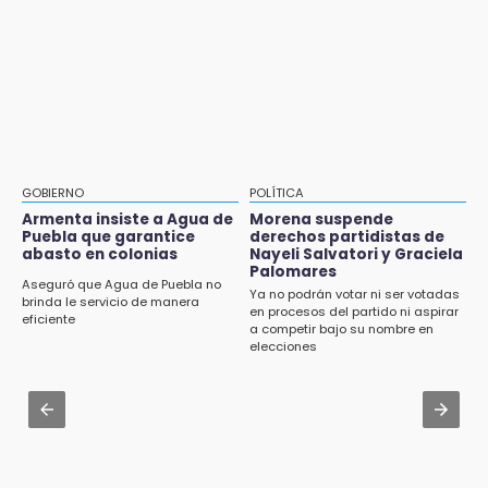
8:21
Mujeres de Coapan celebran su cultura en la
¡México vuelve a los Olímpicos!
Carrera de la Tortilla
21:25
Aug 2 , 17:07
México se queda con la plata
Miss Turismo Puebla 2026 impulsa a
Chignautla como destino turístico estatal
20:35
NFL México: arranca cuenta regresiva por
Aug 2 , 12:04
boletos
Gas LP baja en Puebla, aprovecha el precio
GOBIERNO
POLÍTICA
esta semana
Armenta insiste a Agua de
Morena suspende
Puebla que garantice
derechos partidistas de
abasto en colonias
Nayeli Salvatori y Graciela
Aug 2 , 14:06
Palomares
Identifican a dos víctimas de fatal volcadura
Aseguró que Agua de Puebla no
Ya no podrán votar ni ser votadas
en barranco de Pantepec
brinda le servicio de manera
en procesos del partido ni aspirar
eficiente
a competir bajo su nombre en
Aug 3 , 18:05
elecciones
Gobierno busca nuevos vuelos para
aeropuerto; 4 de los 12 nuevos peligran
Aug 2 , 11:35
Patrulla de Santa Isabel Cholula choca
contra puente en la Puebla-Atlixco