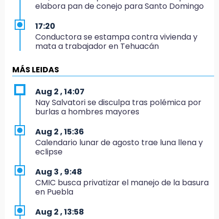
elabora pan de conejo para Santo Domingo
17:20
Conductora se estampa contra vivienda y
mata a trabajador en Tehuacán
17:18
MÁS LEIDAS
Advierten sanciones por estacionarse en
avenida de Tlatlauquitepec
Aug 2 , 14:07
Nay Salvatori se disculpa tras polémica por
17:15
burlas a hombres mayores
Profeco suspende Cimera Gym Club en
Cholula tras detectar cinco irregularidades
Aug 2 , 15:36
Calendario lunar de agosto trae luna llena y
16:51
eclipse
Recuperan espacios deportivos en La
Libertad
Aug 3 , 9:48
CMIC busca privatizar el manejo de la basura
16:45
en Puebla
Sheinbaum entrega tarjetas de Pensión
Mujeres Bienestar en Naucalpan
Aug 2 , 13:58