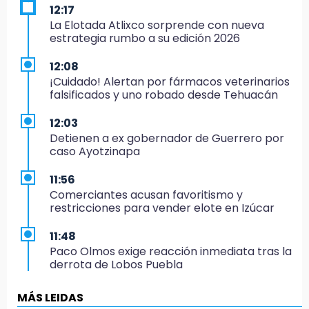
12:17
La Elotada Atlixco sorprende con nueva
estrategia rumbo a su edición 2026
12:08
¡Cuidado! Alertan por fármacos veterinarios
falsificados y uno robado desde Tehuacán
12:03
Detienen a ex gobernador de Guerrero por
caso Ayotzinapa
11:56
Comerciantes acusan favoritismo y
restricciones para vender elote en Izúcar
11:48
Paco Olmos exige reacción inmediata tras la
derrota de Lobos Puebla
11:31
MÁS LEIDAS
Aumentan 400 % denuncias por robo en