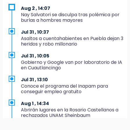
transporte público en 6 años
Aug 2 , 14:07
Nay Salvatori se disculpa tras polémica por
11:24
burlas a hombres mayores
Soles no bajará la guardia tras vencer a
Lobos
Jul 31 , 10:37
Asaltos a cuentahabientes en Puebla dejan 3
11:21
heridos y robo millonario
Clausuran 51 locales abandonados del
Mercado Municipal de Huauchinango
Jul 31 , 10:05
Gobierno y Google van por laboratorio de IA
11:03
en Cuautlancingo
Ataque a balazos contra vivienda alarma a
vecinos de Izúcar de Matamoros
Jul 31 , 13:10
Conoce el programa del Inapam para
10:41
conseguir empleo gratuito
Sequía y robo de elotes agravan crisis de
productores en Valle de Serdán
Aug 1 , 14:34
Abrirán lugares en la Rosario Castellanos a
10:15
rechazados UNAM: Sheinbaum
Volaris ofertará vuelos a Chicago, Acapulco y
Puerto Escondido desde Puebla
Jul 31 , 12:59