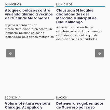
de Tenampulco
Policía Auxiliar de Puebla pierde una
MUNICIPIOS
MUNICIPIOS
elemento; su novio se mató días antes
Ataque a balazos contra
Clausuran 51 locales
19:49
vivienda alarma a vecinos
abandonados del
BUAP pagó 74 millones por 25 nuevos
de Izúcar de Matamoros
Mercado Municipal de
Jul 30 , 14:49
autobuses del STU
Huauchinango
ITSA adjudica contrato por 106 mil pesos
Sujetos a bordo de una
A través de un operativo el
para insumos de limpieza
motocicleta dispararon contra un
ayuntamiento de Huauchinango
19:33
inmueble; no hubo personas
cerró diversos locales que de
lesionadas, solo daños materiales
Hallan sin vida a mujer y sus dos hijos en
Jul 30 , 14:50
acuerdo con las autoridades
vivienda de Huauchinango
permanecían en el abandono
Jueza de Ayotoxco de Guerrero denuncia
violencia laboral y omisiones municipales
19:27
Identifican a dos hermanos asesinados cerca
Jul 31 , 11:55
de la Central de Abastos de Huixcolotla
Denuncian a delegado de Salud por violencia
familiar en Tecamachalco
19:22
Supervisa rectora Lilia Cedillo proceso de
inscripción del nivel superior
19:09
ECONOMÍA
NACIÓN
Checo y Cadillac, en blanco antes del parón
Volaris ofertará vuelos a
Detienen a ex gobernador
Chicago, Acapulco y
de Guerrero por caso
18:14