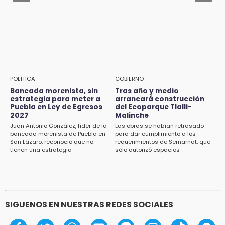
El mexicano Karim López firma contrato
Grupo armado asalta gasera en San Andrés
multianual con Memphis Grizzlies
Cholula
15:21
Texmelucan contará con más de 500
cámaras de videovigilancia
15:08
POLÍTICA
GOBIERNO
Huitzilan de Serdán espera hasta 30 mil
Bancada morenista, sin
Tras año y medio
visitantes en feria
estrategia para meter a
arrancará construcción
Puebla en Ley de Egresos
del Ecoparque Tlalli-
2027
Malinche
15:07
Juan Antonio González, líder de la
Las obras se habían retrasado
Rastro de Atlixco descarta clembuterol y
bancada morenista de Puebla en
para dar cumplimiento a los
alerta por mataderos clandestinos
San Lázaro, reconoció que no
requerimientos de Semarnat, que
tienen una estrategia
sólo autorizó espacios
ecoturísticos
15:03
Cholula estrena agenda cultural con siete
actividades
SIGUENOS EN NUESTRAS REDES SOCIALES