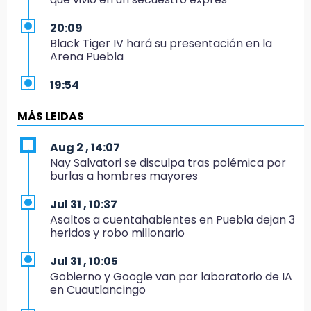
20:09
Black Tiger IV hará su presentación en la
Arena Puebla
19:54
Investigación de ASE a Tlatehui y Cuautle no
es politiquería, es por posible desfalco al
MÁS LEIDAS
erario
Aug 2 , 14:07
19:45
Nay Salvatori se disculpa tras polémica por
Estado invertirá en unidades médicas del
burlas a hombres mayores
IMSS-Bienestar y el SEDIF
Jul 31 , 10:37
19:35
Asaltos a cuentahabientes en Puebla dejan 3
De la Vega niega venta de Bravos
heridos y robo millonario
19:34
Jul 31 , 10:05
Desalojan a dos comerciantes en Valsequillo
Gobierno y Google van por laboratorio de IA
por invasión en zona de Conagua
en Cuautlancingo