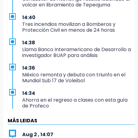
volcar en libramiento de Tepeojuma
14:40
Tres incendios movilizan a Bomberos y
Protección Civil en menos de 24 horas
14:38
Llama Banco Interamericano de Desarrollo a
investigador BUAP para análisis
14:36
México remonta y debuta con triunfo en el
Mundial Sub 17 de Voleibol
14:34
Ahorra en el regreso a clases con esta guía
de Profeco
14:33
MÁS LEIDAS
Recuperan taxi robado abandonado en la
colonia Amatitlanes, Izúcar de Matamoros
Aug 2 , 14:07