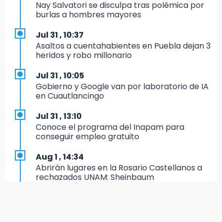
Nay Salvatori se disculpa tras polémica por
14:31
burlas a hombres mayores
Regístrate en el Programa de Apoyo al
Empleo en Puebla
Jul 31 , 10:37
Asaltos a cuentahabientes en Puebla dejan 3
14:30
heridos y robo millonario
Presentan las 10 primeras conclusiones
sobre el fracking en México
Jul 31 , 10:05
Gobierno y Google van por laboratorio de IA
14:29
en Cuautlancingo
Feria Patronal invita a vivir diez días de
tradición
Jul 31 , 13:10
Conoce el programa del Inapam para
14:29
conseguir empleo gratuito
Acatlán: regidora llama a diputados a actuar
con justicia e imparcialidad
Aug 1 , 14:34
Abrirán lugares en la Rosario Castellanos a
14:21
rechazados UNAM: Sheinbaum
SICT descarta ampliación de la carretera
Izúcar de Matamoros-Amayuca en 2026
Jul 31 , 12:59
Aprovecha las Ferias de Paz con consultas
13:43
médicas gratis en Puebla