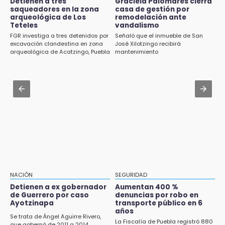
Detienen a tres
Graciela Palomares cierra
Paco Olmos exige reacción inmediata tras la
saqueadores en la zona
casa de gestión por
derrota de Lobos Puebla
arqueológica de Los
remodelación ante
Jul 31 , 15:16
Teteles
vandalismo
Diputadas pelean coordinación morenista en
11:31
FGR investiga a tres detenidos por
Señaló que el inmueble de San
Cholula
Aumentan 400 % denuncias por robo en
excavación clandestina en zona
José Xilotzingo recibirá
arqueológica de Acatzingo, Puebla
mantenimiento
transporte público en 6 años
Aug 1 , 10:07
Asesinan a ex regidor por Morena en
11:24
Amozoc
Soles no bajará la guardia tras vencer a
Lobos
Jul 30 , 16:49
Adrián Vergara Gómez llegaría como nuevo
11:21
delegado de Gobernación en Izúcar
Clausuran 51 locales abandonados del
Mercado Municipal de Huauchinango
11:03
Ataque a balazos contra vivienda alarma a
NACIÓN
SEGURIDAD
vecinos de Izúcar de Matamoros
Detienen a ex gobernador
Aumentan 400 %
de Guerrero por caso
denuncias por robo en
10:41
Ayotzinapa
transporte público en 6
Sequía y robo de elotes agravan crisis de
años
Se trata de Ángel Aguirre Rivero,
productores en Valle de Serdán
La Fiscalía de Puebla registró 880
que gobernó de 2011 a 2014