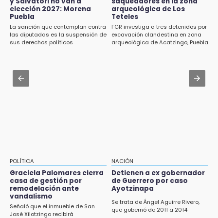
y Salvatori no van a
saqueadores en la zona
actividades en la Sierra Nororiental
La Elotada Atlixco sorprende con nueva
elección 2027: Morena
arqueológica de Los
estrategia rumbo a su edición 2026
Puebla
Teteles
Jul 31 , 17:16
La sanción que contemplan contra
FGR investiga a tres detenidos por
¿Se va? Real Madrid anunció que no igualaran
las diputadas es la suspensión de
excavación clandestina en zona
12:08
el precio por Vinícius Jr.
sus derechos políticos
arqueológica de Acatzingo, Puebla
¡Cuidado! Alertan por fármacos veterinarios
falsificados y uno robado desde Tehuacán
Aug 1 , 10:07
Asesinan a ex regidor por Morena en Amozoc
12:03
Detienen a ex gobernador de Guerrero por
caso Ayotzinapa
11:56
Comerciantes acusan favoritismo y
restricciones para vender elote en Izúcar
11:48
POLÍTICA
NACIÓN
Paco Olmos exige reacción inmediata tras la
Graciela Palomares cierra
Detienen a ex gobernador
derrota de Lobos Puebla
casa de gestión por
de Guerrero por caso
remodelación ante
Ayotzinapa
11:31
vandalismo
Se trata de Ángel Aguirre Rivero,
Aumentan 400 % denuncias por robo en
Señaló que el inmueble de San
que gobernó de 2011 a 2014
José Xilotzingo recibirá
transporte público en 6 años