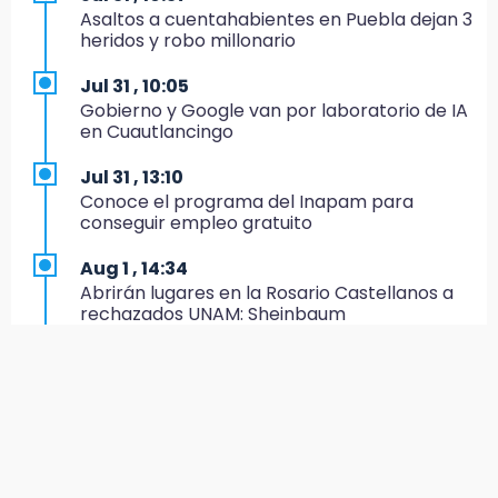
Asaltos a cuentahabientes en Puebla dejan 3
14:38
heridos y robo millonario
Llama Banco Interamericano de Desarrollo a
investigador BUAP para análisis
Jul 31 , 10:05
Gobierno y Google van por laboratorio de IA
14:36
en Cuautlancingo
México remonta y debuta con triunfo en el
Mundial Sub 17 de Voleibol
Jul 31 , 13:10
Conoce el programa del Inapam para
14:34
conseguir empleo gratuito
Ahorra en el regreso a clases con esta guía
de Profeco
Aug 1 , 14:34
Abrirán lugares en la Rosario Castellanos a
14:33
rechazados UNAM: Sheinbaum
Recuperan taxi robado abandonado en la
colonia Amatitlanes, Izúcar de Matamoros
Jul 31 , 12:59
Aprovecha las Ferias de Paz con consultas
14:31
médicas gratis en Puebla
Regístrate en el Programa de Apoyo al
Empleo en Puebla
Aug 2 , 15:36
Calendario lunar de agosto trae luna llena y
14:30
eclipse