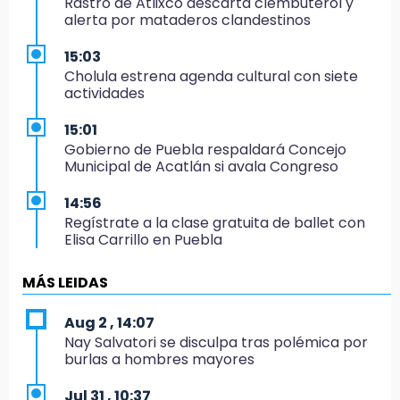
Rastro de Atlixco descarta clembuterol y
alerta por mataderos clandestinos
15:03
Cholula estrena agenda cultural con siete
actividades
15:01
Gobierno de Puebla respaldará Concejo
Municipal de Acatlán si avala Congreso
14:56
Regístrate a la clase gratuita de ballet con
Elisa Carrillo en Puebla
14:43
MÁS LEIDAS
Conductor de Atencingo resulta lesionado al
volcar en libramiento de Tepeojuma
Aug 2 , 14:07
Nay Salvatori se disculpa tras polémica por
14:40
burlas a hombres mayores
Tres incendios movilizan a Bomberos y
Protección Civil en menos de 24 horas
Jul 31 , 10:37