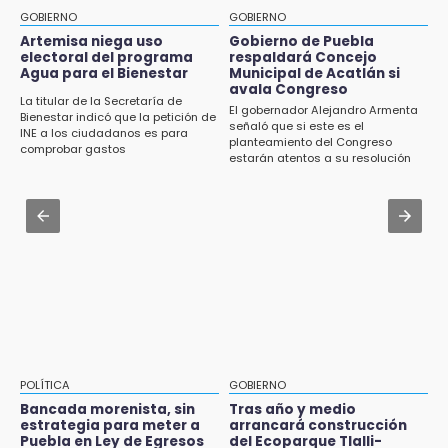
Academia Militarizada Ignacio Zaragoza
de Traspatio para grupos vulnerables
GOBIERNO
GOBIERNO
Jul 31 , 13:46
Artemisa niega uso
Gobierno de Puebla
15:43
electoral del programa
respaldará Concejo
Certifícate como operador de transporte en
Agua para el Bienestar
Municipal de Acatlán si
Investigan presunta reventa de más de 100
Icatep
avala Congreso
lotes en panteón de Tehuacán
La titular de la Secretaría de
El gobernador Alejandro Armenta
Bienestar indicó que la petición de
Jul 31 , 14:02
señaló que si este es el
INE a los ciudadanos es para
15:32
planteamiento del Congreso
Prepárate para lluvias intensas por frente
comprobar gastos
Roban bicicleta en menos de un minuto en
estarán atentos a su resolución
frío en Puebla
plaza de Libres
Jul 31 , 13:35
15:26
El mexicano Karim López firma contrato
Grupo armado asalta gasera en San Andrés
multianual con Memphis Grizzlies
Cholula
15:21
Texmelucan contará con más de 500
cámaras de videovigilancia
15:08
POLÍTICA
GOBIERNO
Huitzilan de Serdán espera hasta 30 mil
Bancada morenista, sin
Tras año y medio
visitantes en feria
estrategia para meter a
arrancará construcción
Puebla en Ley de Egresos
del Ecoparque Tlalli-