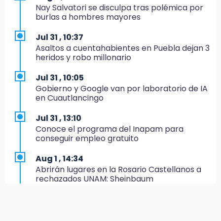
19:45
Nay Salvatori se disculpa tras polémica por
Estado invertirá en unidades médicas del
burlas a hombres mayores
IMSS-Bienestar y el SEDIF
Jul 31 , 10:37
19:35
Asaltos a cuentahabientes en Puebla dejan 3
De la Vega niega venta de Bravos
heridos y robo millonario
19:34
Jul 31 , 10:05
Desalojan a dos comerciantes en Valsequillo
Gobierno y Google van por laboratorio de IA
por invasión en zona de Conagua
en Cuautlancingo
19:18
Jul 31 , 13:10
Bancada morenista, sin estrategia para
Conoce el programa del Inapam para
meter a Puebla en Ley de Egresos 2027
conseguir empleo gratuito
18:54
Aug 1 , 14:34
Gobierno rehabilitará el drenaje del Hospital
Abrirán lugares en la Rosario Castellanos a
de Especialidades del Issstep
rechazados UNAM: Sheinbaum
18:49
Jul 31 , 12:59
Sujeto asalta banco en Plaza Dorada tras
Aprovecha las Ferias de Paz con consultas
amenazar con supuesto explosivo
médicas gratis en Puebla