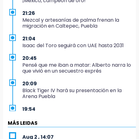
¡México, campeón de oro!
21:26
Mezcal y artesanías de palma frenan la
migración en Caltepec, Puebla
21:04
Isaac del Toro seguirá con UAE hasta 2031
20:45
Pensé que me iban a matar: Alberto narra lo
que vivió en un secuestro exprés
20:09
Black Tiger IV hará su presentación en la
Arena Puebla
19:54
Investigación de ASE a Tlatehui y Cuautle no
es politiquería, es por posible desfalco al
MÁS LEIDAS
erario
Aug 2 , 14:07