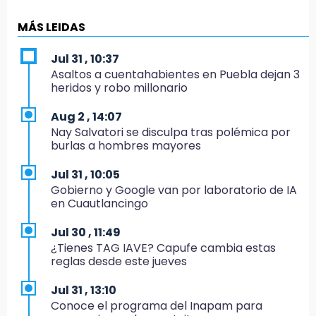
19:49
BUAP pagó 74 millones por 25 nuevos
MÁS LEIDAS
autobuses del STU
Jul 31 , 10:37
19:33
Asaltos a cuentahabientes en Puebla dejan 3
Hallan sin vida a mujer y sus dos hijos en
heridos y robo millonario
vivienda de Huauchinango
Aug 2 , 14:07
19:27
Nay Salvatori se disculpa tras polémica por
Identifican a dos hermanos asesinados cerca
burlas a hombres mayores
de la Central de Abastos de Huixcolotla
Jul 31 , 10:05
19:22
Gobierno y Google van por laboratorio de IA
Supervisa rectora Lilia Cedillo proceso de
en Cuautlancingo
inscripción del nivel superior
Jul 30 , 11:49
19:09
¿Tienes TAG IAVE? Capufe cambia estas
Checo y Cadillac, en blanco antes del parón
reglas desde este jueves
19:00
Jul 31 , 13:10
SSP pagará 63 millones por mantenimiento a
Conoce el programa del Inapam para
cámaras y luminaria del Periférico