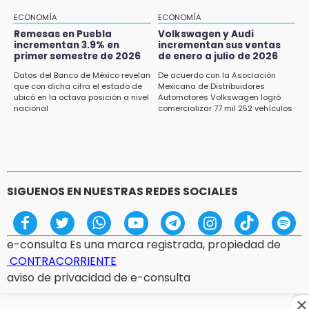
Armenta confirma apertura de siete nuevas
Casas Carmen Serdán
ECONOMÍA
ECONOMÍA
Remesas en Puebla
Volkswagen y Audi
incrementan 3.9% en
incrementan sus ventas
15:12
primer semestre de 2026
de enero a julio de 2026
Puebla vibrará con una noche de fútbol,
béisbol y basquetbol
Datos del Banco de México revelan
De acuerdo con la Asociación
que con dicha cifra el estado de
Mexicana de Distribuidores
ubicó en la octava posición a nivel
Automotores Volkswagen logró
14:54
nacional
comercializar 77 mil 252 vehículos
Padres denuncian presunto hallazgo de
droga en telesecundaria de Chicontla
SIGUENOS EN NUESTRAS REDES SOCIALES
e-consulta Es una marca registrada, propiedad de
CONTRACORRIENTE
aviso de privacidad de e-consulta