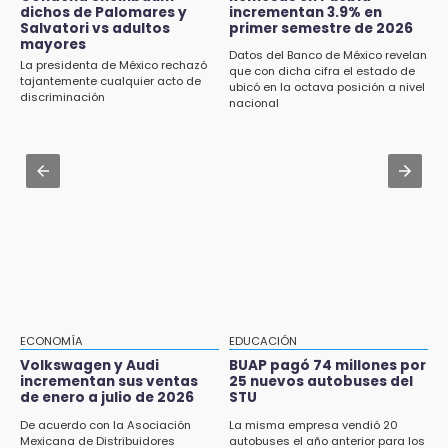
Volkswagen y Audi incrementan sus ventas
dichos de Palomares y
incrementan 3.9% en
Artistas de Izúcar podrán solicitar apoyos de
Salvatori vs adultos
primer semestre de 2026
de enero a julio de 2026
hasta 70 mil pesos con Equiparte
mayores
Datos del Banco de México revelan
La presidenta de México rechazó
16:19
que con dicha cifra el estado de
Jul 30 , 14:45
tajantemente cualquier acto de
ubicó en la octava posición a nivel
FIFA niega pacto por la final del Mundial 2030
discriminación
Concacaf rechaza plan de la FIFA para
nacional
vender participación de sus torneos
15:53
Examen de control UNAM 2026 se aplicará
Jul 31 , 14:22
en 4 sedes en agosto
Robos a cuentahabientes en Puebla, por
filtraciones desde bancos: SSP
15:43
Omar Muñoz pide responsabilidad a
diputadas en sus declaraciones públicas
15:22
Tehuacán: Buscan devolver 10 mil placas y
licencias retenidas durante 15 años
ECONOMÍA
EDUCACIÓN
Volkswagen y Audi
BUAP pagó 74 millones por
15:13
incrementan sus ventas
25 nuevos autobuses del
de enero a julio de 2026
STU
Fuga de agua cumple casi un mes sin ser
atendida en San Andrés Cholula
De acuerdo con la Asociación
La misma empresa vendió 20
Mexicana de Distribuidores
autobuses el año anterior para los