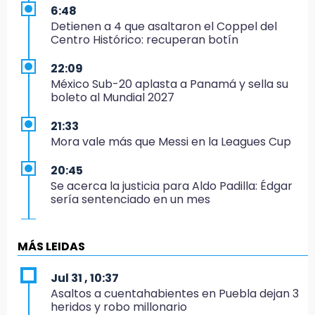
6:48
Detienen a 4 que asaltaron el Coppel del
Centro Histórico: recuperan botín
22:09
México Sub-20 aplasta a Panamá y sella su
boleto al Mundial 2027
21:33
Mora vale más que Messi en la Leagues Cup
20:45
Se acerca la justicia para Aldo Padilla: Édgar
sería sentenciado en un mes
20:40
Coleadero repartirá hasta 205 mil pesos en
MÁS LEIDAS
Puebla
Jul 31 , 10:37
20:26
Asaltos a cuentahabientes en Puebla dejan 3
Hombre es asesinado a balazos en el centro
heridos y robo millonario
de Tenampulco