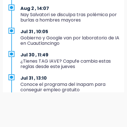
Aug 2 , 14:07
19:49
Nay Salvatori se disculpa tras polémica por
BUAP pagó 74 millones por 25 nuevos
burlas a hombres mayores
autobuses del STU
Jul 31 , 10:05
19:33
Gobierno y Google van por laboratorio de IA
Hallan sin vida a mujer y sus dos hijos en
en Cuautlancingo
vivienda de Huauchinango
Jul 30 , 11:49
19:27
¿Tienes TAG IAVE? Capufe cambia estas
Identifican a dos hermanos asesinados cerca
reglas desde este jueves
de la Central de Abastos de Huixcolotla
Jul 31 , 13:10
19:22
Conoce el programa del Inapam para
Supervisa rectora Lilia Cedillo proceso de
conseguir empleo gratuito
inscripción del nivel superior
Aug 1 , 14:34
19:09
Abrirán lugares en la Rosario Castellanos a
Checo y Cadillac, en blanco antes del parón
rechazados UNAM: Sheinbaum
19:00
Jul 31 , 12:59