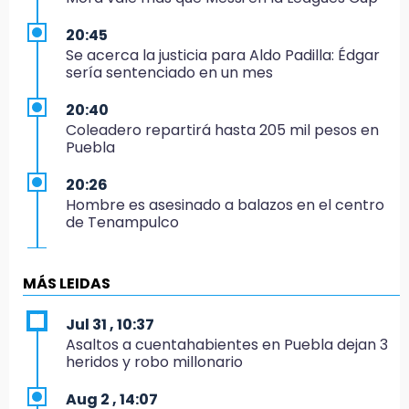
20:45
Se acerca la justicia para Aldo Padilla: Édgar
sería sentenciado en un mes
20:40
Coleadero repartirá hasta 205 mil pesos en
Puebla
20:26
Hombre es asesinado a balazos en el centro
de Tenampulco
19:49
BUAP pagó 74 millones por 25 nuevos
MÁS LEIDAS
autobuses del STU
Jul 31 , 10:37
19:33
Asaltos a cuentahabientes en Puebla dejan 3
Hallan sin vida a mujer y sus dos hijos en
heridos y robo millonario
vivienda de Huauchinango
Aug 2 , 14:07