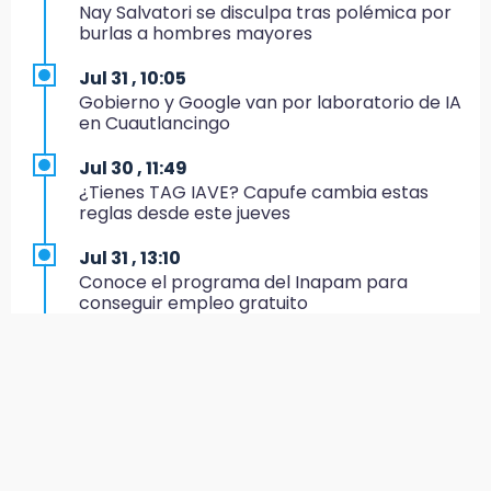
19:27
Nay Salvatori se disculpa tras polémica por
Identifican a dos hermanos asesinados cerca
burlas a hombres mayores
de la Central de Abastos de Huixcolotla
Jul 31 , 10:05
19:22
Gobierno y Google van por laboratorio de IA
Supervisa rectora Lilia Cedillo proceso de
en Cuautlancingo
inscripción del nivel superior
Jul 30 , 11:49
19:09
¿Tienes TAG IAVE? Capufe cambia estas
Checo y Cadillac, en blanco antes del parón
reglas desde este jueves
19:00
Jul 31 , 13:10
SSP pagará 63 millones por mantenimiento a
Conoce el programa del Inapam para
cámaras y luminaria del Periférico
conseguir empleo gratuito
18:14
Jul 31 , 12:59
Remesas en Puebla incrementan 3.9% en
Aprovecha las Ferias de Paz con consultas
primer semestre de 2026
médicas gratis en Puebla
18:12
Aug 1 , 14:34
Rayo provoca incendio en un pino al sur de la
Abrirán lugares en la Rosario Castellanos a
ciudad de Atlixco
rechazados UNAM: Sheinbaum