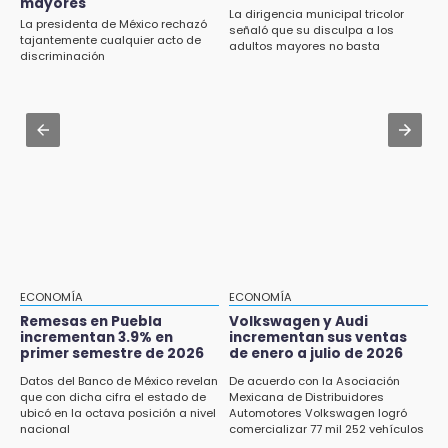
mayores
15:43
La dirigencia municipal tricolor
La presidenta de México rechazó
señaló que su disculpa a los
Omar Muñoz pide responsabilidad a
Jul 30 , 14:45
tajantemente cualquier acto de
adultos mayores no basta
diputadas en sus declaraciones públicas
discriminación
Concacaf rechaza plan de la FIFA para
vender participación de sus torneos
15:22
Tehuacán: Buscan devolver 10 mil placas y
Jul 30 , 13:40
licencias retenidas durante 15 años
Artistas de Izúcar podrán solicitar apoyos de
hasta 70 mil pesos con Equiparte
15:13
Fuga de agua cumple casi un mes sin ser
atendida en San Andrés Cholula
15:13
Armenta confirma apertura de siete nuevas
Casas Carmen Serdán
ECONOMÍA
ECONOMÍA
Remesas en Puebla
Volkswagen y Audi
incrementan 3.9% en
incrementan sus ventas
15:12
primer semestre de 2026
de enero a julio de 2026
Puebla vibrará con una noche de fútbol,
béisbol y basquetbol
Datos del Banco de México revelan
De acuerdo con la Asociación
que con dicha cifra el estado de
Mexicana de Distribuidores
ubicó en la octava posición a nivel
Automotores Volkswagen logró
14:54
nacional
comercializar 77 mil 252 vehículos
Padres denuncian presunto hallazgo de