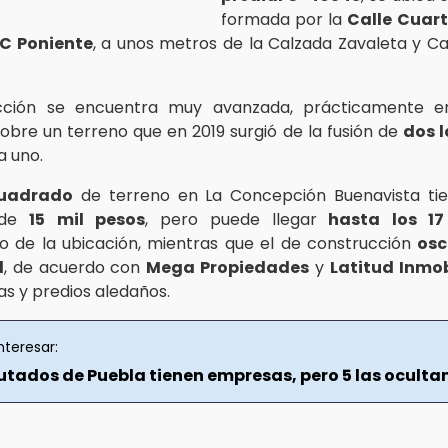
formada por la
Calle Cuart
 C Poniente
, a unos metros de la Calzada Zavaleta y C
cción se encuentra muy avanzada, prácticamente 
obre un terreno que en 2019 surgió de la fusión de
dos l
 uno.
cuadrado
de terreno en La Concepción Buenavista tie
 de
15 mil pesos
, pero puede llegar
hasta los 17
 de la ubicación, mientras que el de construcción
osc
l
, de acuerdo con
Mega Propiedades
y
Latitud Inmob
as y predios aledaños.
nteresar:
putados de Puebla tienen empresas, pero 5 las oculta