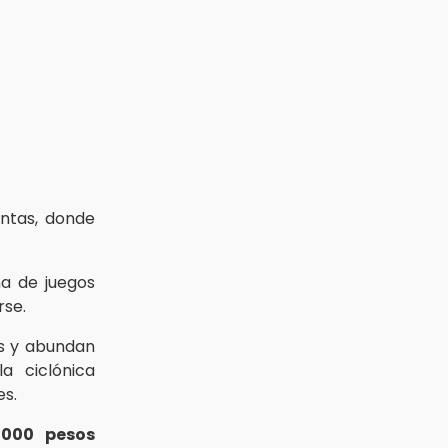
ntas, donde
na de juegos
rse.
es y abundan
a ciclónica
es.
,000 pesos