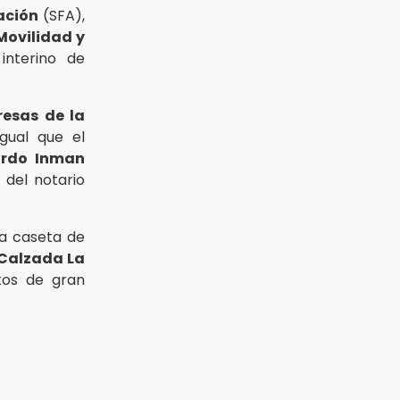
ación
(SFA),
Movilidad y
interino de
esas de la
gual que el
ardo Inman
 del notario
na caseta de
Calzada La
tos de gran