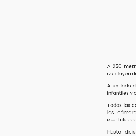
13:26
Ya instalan más de 2 mil luces
para fiestas patrias en el Centro
Histórico
12:55
Aranza López, la poblana que tocó
la gloria
A 250 metr
confluyen d
A un lado d
infantiles y
Todas las c
las cámara
electrificad
Hasta dic