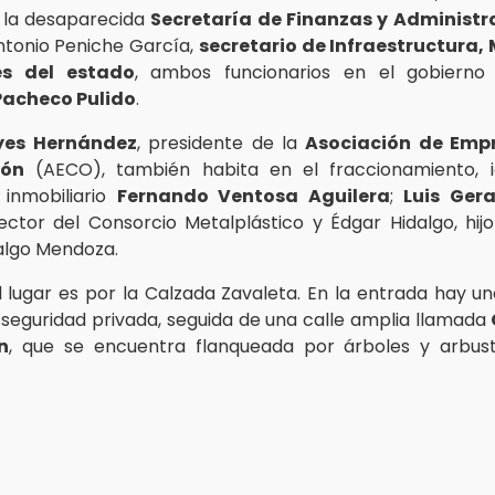
 la desaparecida
Secretaría de Finanzas y Administr
tonio Peniche García,
secretario de Infraestructura, 
es del estado
, ambos funcionarios en el gobierno 
Pacheco Pulido
.
eyes Hernández
, presidente de la
Asociación de Empr
ión
(AECO), también habita en el fraccionamiento, i
 inmobiliario
Fernando Ventosa Aguilera
;
Luis Ger
rector del Consorcio Metalplástico y Édgar Hidalgo, hijo
algo Mendoza.
al lugar es por la Calzada Zavaleta. En la entrada hay u
 seguridad privada, seguida de una calle amplia llamada
n
, que se encuentra flanqueada por árboles y arbus