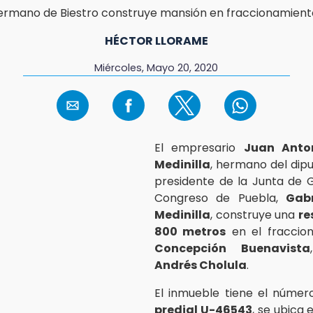
HÉCTOR LLORAME
Miércoles, Mayo 20, 2020
El empresario
Juan Anton
Medinilla
, hermano del dipu
presidente de la Junta de 
Congreso de Puebla,
Gabr
Medinilla
, construye una
re
800 metros
en el fraccio
Concepción Buenavista
Andrés Cholula
.
El inmueble tiene el númer
predial U-46543
, se ubica 