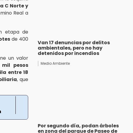
a C Norte y
amino Real a
en etapa de
otes
de 400
Van 17 denuncias por delitos
ambientales, pero no hay
detenidos por incendios
ne un valor
Medio Ambiente
 mil pesos
ila entre 18
iliaria
, que
n
Por segundo día, podan árboles
en zona del parque de Paseo de