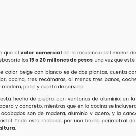
ca que el
valor comercial
de la residencia del menor d
ebasaría los
15 o 20 millones de pesos
, una vez que esté
e color beige con blanco es de dos plantas, cuenta co
r, cocina, tres recámaras, al menos tres baños, coch
 madera, patio y cuarto de servicio.
está hecha de piedra, con ventanas de aluminio; en l
cero y concreto, mientras que en la cocina se incluye
s acabados son de madera, aluminio y acero, y la canc
ristal. Todo esto rodeado por una barda perimetral d
altura
.