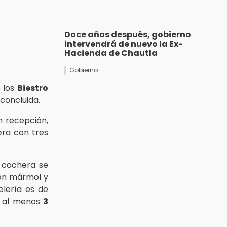
Doce años después, gobierno
intervendrá de nuevo la Ex-
Hacienda de Chautla
Gobierno
e los
Biestro
 concluida.
n recepción,
era con tres
a cochera se
ron mármol y
elería es de
e al menos
3