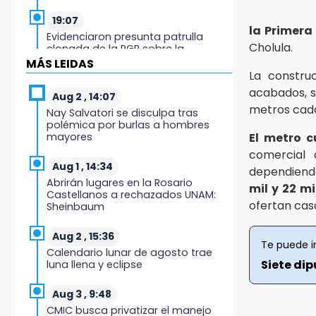
19:07
la Primera
Evidenciaron presunta patrulla
Cholula.
clonada de la PGR sobre la
Cuacnopalan-Oaxaca
MÁS LEIDAS
La constru
19:04
acabados, s
Aug 2 , 14:07
Directora de Orquesta Symphonia
metros cada
Nay Salvatori se disculpa tras
UDLAP dirige agrupaciones de talla
polémica por burlas a hombres
internacional
mayores
El metro 
comercial
18:14
Aug 1 , 14:34
dependiendo
EE. UU. Sub-20 avanza a la final de
Abrirán lugares en la Rosario
mil y 22 mi
CONCACAF
Castellanos a rechazados UNAM:
ofertan cas
Sheinbaum
17:50
Van 17 denuncias por delitos
Aug 2 , 15:36
Te puede i
ambientales, pero no hay
Calendario lunar de agosto trae
detenidos por incendios
Siete di
luna llena y eclipse
17:01
Aug 3 , 9:48
Vecinos de Atlixco-Metepec
CMIC busca privatizar el manejo
denuncian inseguridad en