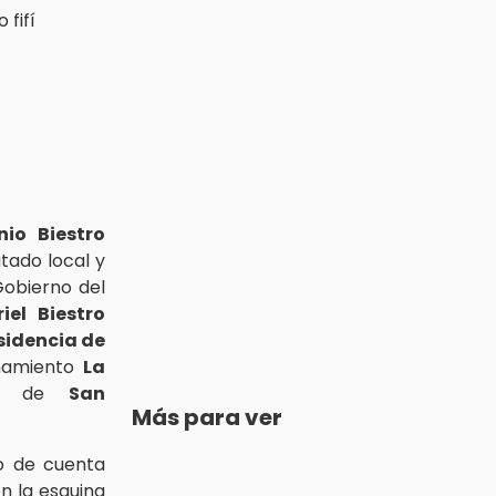
io Biestro
tado local y
Gobierno del
iel Biestro
sidencia de
namiento
La
, de
San
Más para ver
o de cuenta
en la esquina