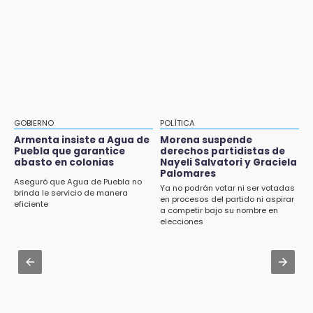
¡Comienza el camino! Pericos abre la serie
Identifican a dos víctimas de fatal volcadura
ante Campeche
en barranco de Pantepec
9:18
Aug 2 , 15:46
Sheinbaum llega a Puebla para encabezar
Mujeres de Coapan celebran su cultura en la
programas de vivienda y reforestación
Carrera de la Tortilla
9:03
Aug 3 , 22:11
Muere Jorge Messi
CDH pide a Palomares y Nay Salvatori no
GOBIERNO
POLÍTICA
estigmatizar a adultos mayores
Armenta insiste a Agua de
Morena suspende
8:21
Puebla que garantice
derechos partidistas de
¡México vuelve a los Olímpicos!
abasto en colonias
Nayeli Salvatori y Graciela
Aug 2 , 10:42
Palomares
Cartonería da vida a la gastronomía en
Aseguró que Agua de Puebla no
Ya no podrán votar ni ser votadas
desfile de mojigangas de Atlixco 2026
brinda le servicio de manera
en procesos del partido ni aspirar
eficiente
a competir bajo su nombre en
Aug 3 , 18:05
elecciones
Gobierno busca nuevos vuelos para
aeropuerto; 4 de los 12 nuevos peligran
Aug 2 , 12:04
Gas LP baja en Puebla, aprovecha el precio
esta semana