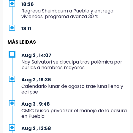
18:26
Regresa Sheinbaum a Puebla y entrega
viviendas: programa avanza 30 %
18:11
México hace historia: tricampeón de
Centroamericanos
MÁS LEIDAS
17:24
Aug 2 , 14:07
El Quintalero: la panadería de Izúcar que
Nay Salvatori se disculpa tras polémica por
elabora pan de conejo para Santo Domingo
burlas a hombres mayores
17:20
Aug 2 , 15:36
Conductora se estampa contra vivienda y
Calendario lunar de agosto trae luna llena y
mata a trabajador en Tehuacán
eclipse
17:18
Aug 3 , 9:48
Advierten sanciones por estacionarse en
CMIC busca privatizar el manejo de la basura
avenida de Tlatlauquitepec
en Puebla
17:15
Aug 2 , 13:58
Profeco suspende Cimera Gym Club en