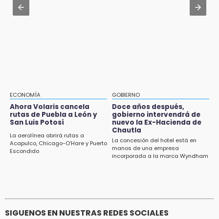
Seguridad Ciudadana: llega otro marino al
14:32
cargo
Sheinbaum destaca reducción de inflación
anual de 3.12 % en julio
Aug 2 , 10:09
Regresan los arrancones a Puebla pese a
14:18
operativos de autoridades
Cañeros de Atencingo siguen sin recibir
pagos tras concluir la zafra
14:06
ECONOMÍA
GOBIERNO
Piden ayuda en Chignahuapan para
Ahora Volaris cancela
Doce años después,
rutas de Puebla a León y
gobierno intervendrá de
identificar a hombre hospitalizado
San Luis Potosí
nuevo la Ex-Hacienda de
Chautla
14:03
La aerolínea abrirá rutas a
La concesión del hotel está en
Acapulco, Chicago-O’Hare y Puerto
IBERO Puebla abre sus puertas con la
manos de una empresa
Escondido
primera edición de FLIP
incorporada a la marca Wyndham
13:59
Puebla, segundo nacional con tasa más alta
de muertes por diabetes
SIGUENOS EN NUESTRAS REDES SOCIALES