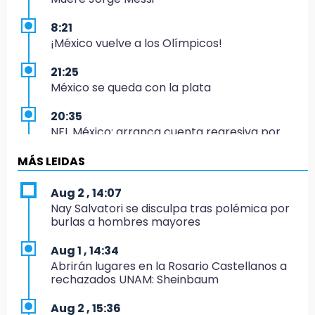
8:21
¡México vuelve a los Olímpicos!
21:25
México se queda con la plata
20:35
NFL México: arranca cuenta regresiva por
boletos
MÁS LEIDAS
20:03
Sophie Cunningham, la figura que encendió la
Aug 2 , 14:07
WNBA
Nay Salvatori se disculpa tras polémica por
burlas a hombres mayores
19:11
En Tehuacán cercaron a víctimas mortales
Aug 1 , 14:34
de accidentes
Abrirán lugares en la Rosario Castellanos a
rechazados UNAM: Sheinbaum
19:07
Evidenciaron presunta patrulla clonada de la
Aug 2 , 15:36