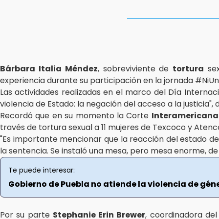
13:48
Estado de México llevará su cultura al Festival Cervanti
13:26
Ya instalan más de 2 mil luces para fiestas patrias en e
Bárbara Italia Méndez
, sobreviviente de
tortura
sex
12:55
experiencia durante su participación en la jornada #NiU
Aranza López, la poblana que tocó la gloria
Las actividades realizadas en el marco del Día Internaci
violencia de Estado: la negación del acceso a la justicia",
Recordó que en su momento la Corte
Interamericana
través de tortura sexual a 11 mujeres de Texcoco y Atenc
"Es importante mencionar que la reacción del estado de
la sentencia. Se instaló una mesa, pero mesa enorme, de 
Te puede interesar:
Gobierno de Puebla no atiende la violencia de géner
Por su parte
Stephanie Erin Brewer
, coordinadora del