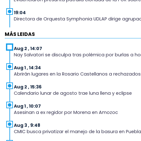
19:04
Directora de Orquesta Symphonia UDLAP dirige agrupaci
18:14
MÁS LEIDAS
EE. UU. Sub-20 avanza a la final de CONCACAF
Aug 2 , 14:07
17:50
Nay Salvatori se disculpa tras polémica por burlas a
Van 17 denuncias por delitos ambientales, pero no hay
Aug 1 , 14:34
17:01
Abrirán lugares en la Rosario Castellanos a rechazad
Vecinos de Atlixco-Metepec denuncian inseguridad en 
Aug 2 , 15:36
16:52
Calendario lunar de agosto trae luna llena y eclipse
Vacían negocio de ropa en Tehuacán; pérdidas superan
Aug 1 , 10:07
16:49
Asesinan a ex regidor por Morena en Amozoc
Volcadura de tráiler provoca cierre total en autopista
Aug 3 , 9:48
16:48
CMIC busca privatizar el manejo de la basura en Puebl
Por segundo día, podan árboles en zona del parque de