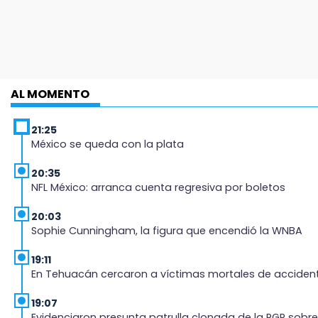
AL MOMENTO
21:25
México se queda con la plata
20:35
NFL México: arranca cuenta regresiva por boletos
20:03
Sophie Cunningham, la figura que encendió la WNBA
19:11
En Tehuacán cercaron a víctimas mortales de acciden
19:07
Evidenciaron presunta patrulla clonada de la PGR so