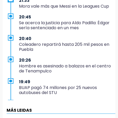
21:33
Mora vale más que Messi en la Leagues Cup
20:45
Se acerca la justicia para Aldo Padilla: Édgar
sería sentenciado en un mes
20:40
Coleadero repartirá hasta 205 mil pesos en
Puebla
20:26
Hombre es asesinado a balazos en el centro
de Tenampulco
19:49
BUAP pagó 74 millones por 25 nuevos
autobuses del STU
19:33
Hallan sin vida a mujer y sus dos hijos en
MÁS LEIDAS
vivienda de Huauchinango