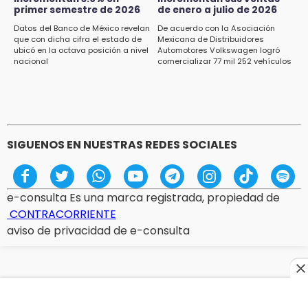
14:54
primer semestre de 2026
de enero a julio de 2026
Padres denuncian presunto hallazgo de
droga en telesecundaria de Chicontla
Datos del Banco de México revelan
De acuerdo con la Asociación
que con dicha cifra el estado de
Mexicana de Distribuidores
ubicó en la octava posición a nivel
Automotores Volkswagen logró
14:38
nacional
comercializar 77 mil 252 vehículos
ASF exige aclarar recursos por casi 10
millones al gobierno de Izúcar
SIGUENOS EN NUESTRAS REDES SOCIALES
e-consulta Es una marca registrada, propiedad de
CONTRACORRIENTE
aviso de privacidad de e-consulta