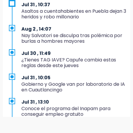
Jul 31 , 10:37
19:27
Asaltos a cuentahabientes en Puebla dejan 3
Identifican a dos hermanos asesinados cerca
heridos y robo millonario
de la Central de Abastos de Huixcolotla
Aug 2 , 14:07
19:22
Nay Salvatori se disculpa tras polémica por
Supervisa rectora Lilia Cedillo proceso de
burlas a hombres mayores
inscripción del nivel superior
Jul 30 , 11:49
19:09
¿Tienes TAG IAVE? Capufe cambia estas
Checo y Cadillac, en blanco antes del parón
reglas desde este jueves
19:00
Jul 31 , 10:05
SSP pagará 63 millones por mantenimiento a
Gobierno y Google van por laboratorio de IA
cámaras y luminaria del Periférico
en Cuautlancingo
18:14
Jul 31 , 13:10
Remesas en Puebla incrementan 3.9% en
Conoce el programa del Inapam para
primer semestre de 2026
conseguir empleo gratuito
18:12
Aug 1 , 14:34
Rayo provoca incendio en un pino al sur de la
Abrirán lugares en la Rosario Castellanos a