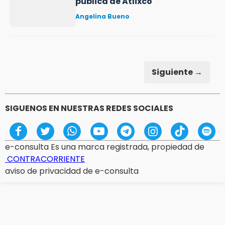
pública de Atlixco
Angelina Bueno
Siguiente →
SIGUENOS EN NUESTRAS REDES SOCIALES
e-consulta Es una marca registrada, propiedad de
CONTRACORRIENTE
aviso de privacidad de e-consulta