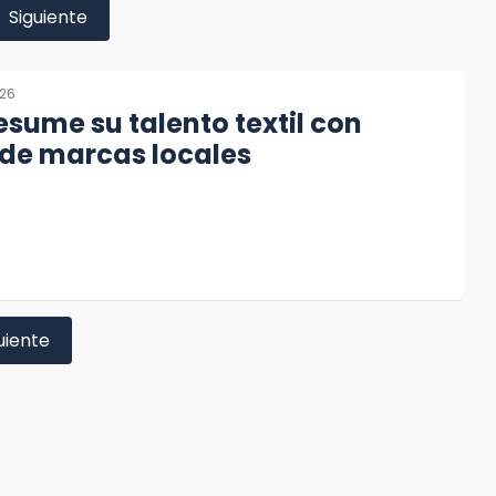
Siguiente
026
esume su talento textil con
 de marcas locales
uiente