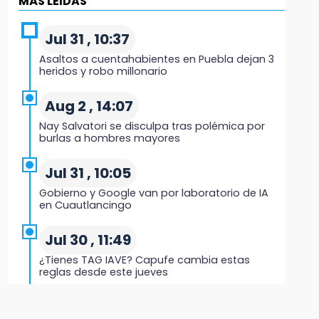
MÁS LEIDAS
México Sub-20 aplasta a Panamá y sella su
boleto al Mundial 2027
Jul 31 , 10:37
21:33
Asaltos a cuentahabientes en Puebla dejan 3
Mora vale más que Messi en la Leagues Cup
heridos y robo millonario
20:45
Aug 2 , 14:07
Se acerca la justicia para Aldo Padilla: Édgar
Nay Salvatori se disculpa tras polémica por
sería sentenciado en un mes
burlas a hombres mayores
20:40
Jul 31 , 10:05
Coleadero repartirá hasta 205 mil pesos en
Gobierno y Google van por laboratorio de IA
Puebla
en Cuautlancingo
20:26
Jul 30 , 11:49
Hombre es asesinado a balazos en el centro
¿Tienes TAG IAVE? Capufe cambia estas
de Tenampulco
reglas desde este jueves
19:49
Jul 31 , 13:10