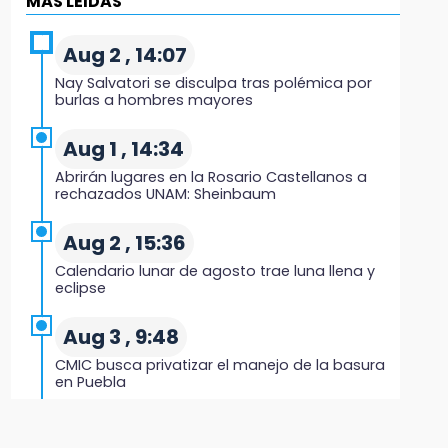
MÁS LEIDAS
Evidenciaron presunta patrulla clonada de la
PGR sobre la Cuacnopalan-Oaxaca
Aug 2 , 14:07
Nay Salvatori se disculpa tras polémica por
19:04
burlas a hombres mayores
Directora de Orquesta Symphonia UDLAP
dirige agrupaciones de talla internacional
Aug 1 , 14:34
Abrirán lugares en la Rosario Castellanos a
18:14
rechazados UNAM: Sheinbaum
EE. UU. Sub-20 avanza a la final de CONCACAF
Aug 2 , 15:36
17:50
Calendario lunar de agosto trae luna llena y
Van 17 denuncias por delitos ambientales,
eclipse
pero no hay detenidos por incendios
Aug 3 , 9:48
17:01
CMIC busca privatizar el manejo de la basura
Vecinos de Atlixco-Metepec denuncian
en Puebla
inseguridad en caminos alternos por obra
carretera
Aug 1 , 10:07