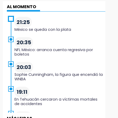
AL MOMENTO
21:25
México se queda con la plata
20:35
NFL México: arranca cuenta regresiva por
boletos
20:03
Sophie Cunningham, la figura que encendió la
WNBA
19:11
En Tehuacán cercaron a víctimas mortales
de accidentes
19:07