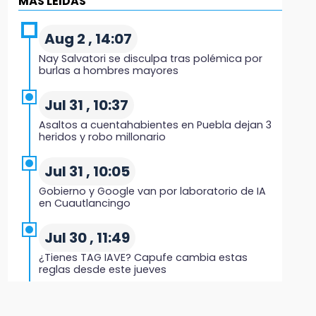
MÁS LEIDAS
9:39
Asalto a Ruta 65 deja un herido y
Aug 2 , 14:07
embarazada en crisis
Nay Salvatori se disculpa tras polémica por
burlas a hombres mayores
9:28
Bloqueo de cuatro horas exhibe conflicto por
Jul 31 , 10:37
tráileres en Huauchinango
Asaltos a cuentahabientes en Puebla dejan 3
heridos y robo millonario
8:16
Pericos no afloja y vence a Veracruz
Jul 31 , 10:05
Gobierno y Google van por laboratorio de IA
7:49
en Cuautlancingo
Lobos cae ante Soles
Jul 30 , 11:49
7:27
¿Tienes TAG IAVE? Capufe cambia estas
Por asesinato y desaparición desafueran a 2
reglas desde este jueves
ediles de MC en Veracruz
Jul 31 , 13:10
6:48