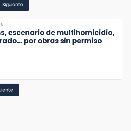
Siguiente
26
s, escenario de multihomicidio,
rado… por obras sin permiso
uiente