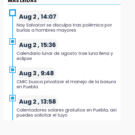
MÁS LEIDAS
Regresa Sheinbaum a Puebla y entrega
viviendas: programa avanza 30 %
Aug 2 , 14:07
18:11
Nay Salvatori se disculpa tras polémica por
México hace historia: tricampeón de
burlas a hombres mayores
Centroamericanos
Aug 2 , 15:36
17:24
Calendario lunar de agosto trae luna llena y
El Quintalero: la panadería de Izúcar que
eclipse
elabora pan de conejo para Santo Domingo
Aug 3 , 9:48
17:20
CMIC busca privatizar el manejo de la basura
Conductora se estampa contra vivienda y
en Puebla
mata a trabajador en Tehuacán
Aug 2 , 13:58
17:18
Calentadores solares gratuitos en Puebla, así
Advierten sanciones por estacionarse en
puedes solicitar el tuyo
avenida de Tlatlauquitepec
Aug 2 , 12:19
17:15