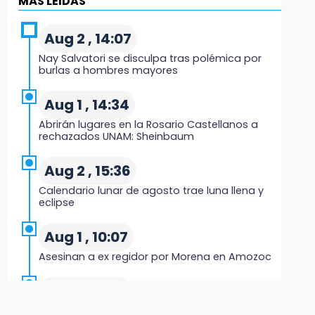
MÁS LEIDAS
19:04
Directora de Orquesta Symphonia UDLAP
Aug 2 , 14:07
dirige agrupaciones de talla internacional
Nay Salvatori se disculpa tras polémica por
burlas a hombres mayores
18:14
EE. UU. Sub-20 avanza a la final de CONCACAF
Aug 1 , 14:34
Abrirán lugares en la Rosario Castellanos a
17:50
rechazados UNAM: Sheinbaum
Van 17 denuncias por delitos ambientales,
pero no hay detenidos por incendios
Aug 2 , 15:36
Calendario lunar de agosto trae luna llena y
17:01
eclipse
Vecinos de Atlixco-Metepec denuncian
inseguridad en caminos alternos por obra
Aug 1 , 10:07
carretera
Asesinan a ex regidor por Morena en Amozoc
16:52
Aug 3 , 9:48
Vacían negocio de ropa en Tehuacán;
pérdidas superan los 100 mil pesos
CMIC busca privatizar el manejo de la basura