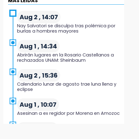
MÁS LEIDAS
19:04
Directora de Orquesta Symphonia UDLAP
Aug 2 , 14:07
dirige agrupaciones de talla internacional
Nay Salvatori se disculpa tras polémica por
burlas a hombres mayores
18:14
EE. UU. Sub-20 avanza a la final de CONCACAF
Aug 1 , 14:34
Abrirán lugares en la Rosario Castellanos a
17:50
rechazados UNAM: Sheinbaum
Van 17 denuncias por delitos ambientales,
pero no hay detenidos por incendios
Aug 2 , 15:36
Calendario lunar de agosto trae luna llena y
17:01
eclipse
Vecinos de Atlixco-Metepec denuncian
inseguridad en caminos alternos por obra
Aug 1 , 10:07
carretera
Asesinan a ex regidor por Morena en Amozoc
16:52
Aug 3 , 9:48
Vacían negocio de ropa en Tehuacán;
pérdidas superan los 100 mil pesos
CMIC busca privatizar el manejo de la basura