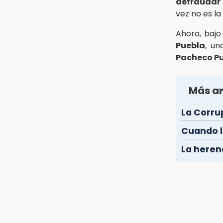
defraudar 
vez no es la
Ahora, bajo
Puebla
, un
Pacheco P
Más ar
La Corru
Cuando l
La heren