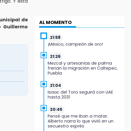
rigo. Y esta
unicipal de
AL MOMENTO
de
Guillermo
21:58
¡México, campeón de oro!
21:26
Mezcal y artesanías de palma
frenan la migración en Caltepec,
Puebla
21:04
Isaac del Toro seguirá con UAE
hasta 2031
20:45
Pensé que me iban a matar:
Alberto narra lo que vivió en un
secuestro exprés