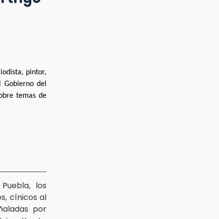
odista, pintor,
l Gobierno del
sobre temas de
Puebla, los
, cínicos al
ñaladas por