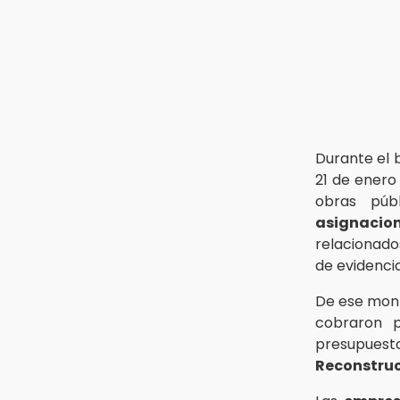
Durante el 
21 de enero 
obras públ
asignacio
relacionado
de evidencia
De ese mont
cobraron p
presupues
Reconstruc