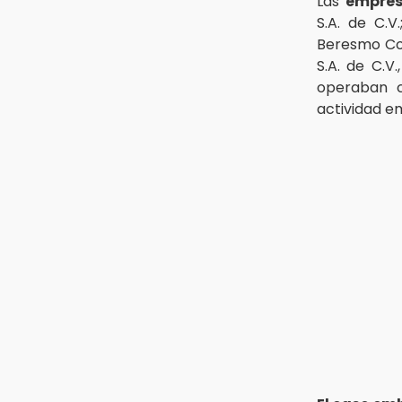
Las
empres
S.A. de C.V
Beresmo Con
S.A. de C.V
operaban co
actividad e