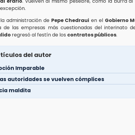
al erario
. Vuelven al mismo pesebre, como la burra al t
 excepción.
 la administración de
Pepe Chedraui
en el
Gobierno M
a de las empresas más cuestionadas del interinato 
ulido
regresó al festín de los
contratos públicos
.
tículos del autor
pción Imparable
as autoridades se vuelven cómplices
cia maldita