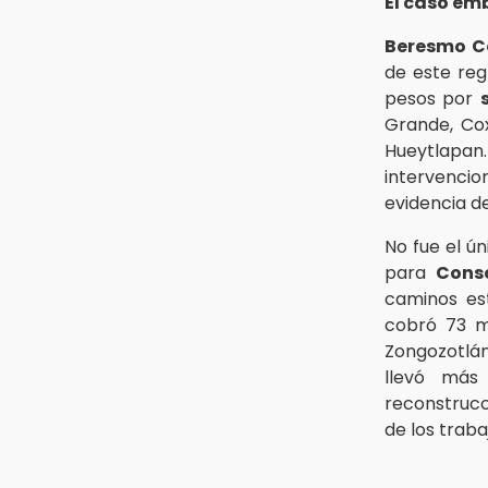
El caso em
Beresmo Co
de este regr
pesos por
Grande, Cox
Hueytlapan
intervencio
evidencia de
No fue el ú
para
Conso
caminos es
cobró 73 m
Zongozotlá
llevó más
reconstrucc
de los traba