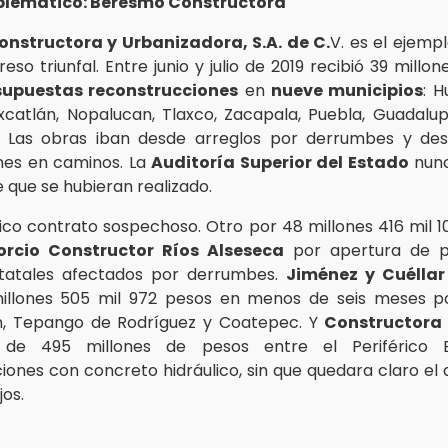
blemático: Beresmo Constructora
nstructora y Urbanizadora, S.A. de C.
V. es el ejemp
eso triunfal. Entre junio y julio de 2019 recibió 39 millone
supuestas reconstrucciones
en
nueve municipios
: H
catlán, Nopalucan, Tlaxco, Zacapala, Puebla, Guadalup
. Las obras iban desde arreglos por derrumbes y des
nes en caminos. La
Auditoría Superior del Estado
nunc
 que se hubieran realizado.
nico contrato sospechoso. Otro por 48 millones 416 mil 1
rcio Constructor Ríos Alseseca
por apertura de p
tatales afectados por derrumbes.
Jiménez y Cuéllar
illones 505 mil 972 pesos en menos de seis meses p
n, Tepango de Rodríguez y Coatepec. Y
Constructora
 de 495 millones de pesos entre el Periférico E
iones con concreto hidráulico, sin que quedara claro el 
jos.