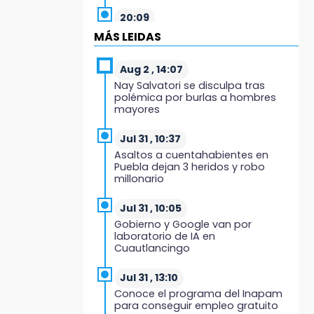
20:09
Black Tiger IV hará su
MÁS LEIDAS
presentación en la Arena Puebla
Aug 2 , 14:07
19:54
Nay Salvatori se disculpa tras
Investigación de ASE a Tlatehui y
polémica por burlas a hombres
Cuautle no es politiquería, es por
mayores
posible desfalco al erario
Jul 31 , 10:37
19:45
Asaltos a cuentahabientes en
Estado invertirá en unidades
Puebla dejan 3 heridos y robo
médicas del IMSS-Bienestar y el
millonario
SEDIF
Jul 31 , 10:05
19:35
Gobierno y Google van por
De la Vega niega venta de Bravos
laboratorio de IA en
Cuautlancingo
19:34
Desalojan a dos comerciantes en
Jul 31 , 13:10
Valsequillo por invasión en zona
Conoce el programa del Inapam
de Conagua
para conseguir empleo gratuito