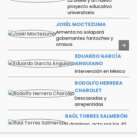
La UNAM y un nuevo
proyecto educativo
universitario
JOSÉL MOCTEZUMA
Armenta no solapará
gobernantes fantoches y
omisos
EDUARDO GARCÍA
ANGUIANO
Intervención en México
RODOLFO HERRERA
CHAROLET
Descasadas y
arrepentidas
RAÚL TORRES SALMERÓN
El domingo, acto por los 40
años de la muerte de Murad