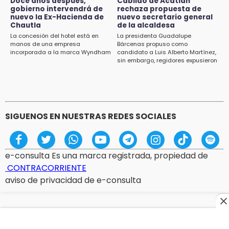
Doce años después,
Cabildo de Acatlán
gobierno intervendrá de
rechaza propuesta de
13:48
nuevo la Ex-Hacienda de
nuevo secretario general
Estado de México llevará su cultura al
Chautla
de la alcaldesa
Festival Cervantino 2026
La concesión del hotel está en
La presidenta Guadalupe
manos de una empresa
Bárcenas propuso como
incorporada a la marca Wyndham
candidato a Luis Alberto Martínez,
13:26
sin embargo, regidores expusieron
Ya instalan más de 2 mil luces para fiestas
su inconformidad ya que fue la
patrias en el Centro Histórico
única propuesta
12:55
Aranza López, la poblana que tocó la gloria
SIGUENOS EN NUESTRAS REDES SOCIALES
e-consulta Es una marca registrada, propiedad de
CONTRACORRIENTE
aviso de privacidad de e-consulta