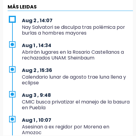
Directora de Orquesta Symphonia UDLAP
MÁS LEIDAS
dirige agrupaciones de talla internacional
Aug 2 , 14:07
18:14
Nay Salvatori se disculpa tras polémica por
EE. UU. Sub-20 avanza a la final de
burlas a hombres mayores
CONCACAF
Aug 1 , 14:34
17:50
Abrirán lugares en la Rosario Castellanos a
Van 17 denuncias por delitos ambientales,
rechazados UNAM: Sheinbaum
pero no hay detenidos por incendios
Aug 2 , 15:36
17:01
Calendario lunar de agosto trae luna llena y
Vecinos de Atlixco-Metepec denuncian
eclipse
inseguridad en caminos alternos por obra
carretera
Aug 3 , 9:48
CMIC busca privatizar el manejo de la basura
16:52
en Puebla
Vacían negocio de ropa en Tehuacán;
pérdidas superan los 100 mil pesos
Aug 1 , 10:07
Asesinan a ex regidor por Morena en
16:49
Amozoc
Volcadura de tráiler provoca cierre total en