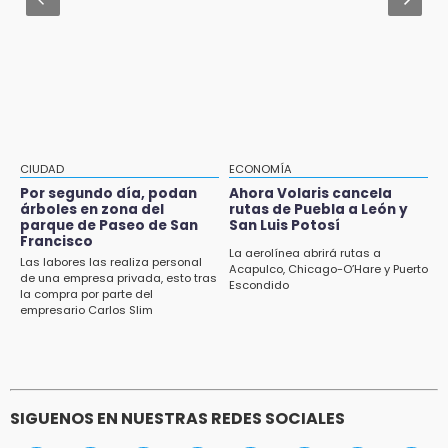
14:49
Consulta cuándo y dónde te toca participar
Basura da mala imagen a la feria de San
en la nueva ley indígena en Puebla
Salvador El Seco
14:36
Inician las finales del Campeonato Nacional
Infantil, Juvenil y de Escaramuzas Puebla
2026
CIUDAD
ECONOMÍA
14:32
Por segundo día, podan
Ahora Volaris cancela
Sheinbaum destaca reducción de inflación
árboles en zona del
rutas de Puebla a León y
anual de 3.12 % en julio
parque de Paseo de San
San Luis Potosí
Francisco
La aerolínea abrirá rutas a
Las labores las realiza personal
14:18
Acapulco, Chicago-O’Hare y Puerto
de una empresa privada, esto tras
Escondido
Cañeros de Atencingo siguen sin recibir
la compra por parte del
pagos tras concluir la zafra
empresario Carlos Slim
SIGUENOS EN NUESTRAS REDES SOCIALES