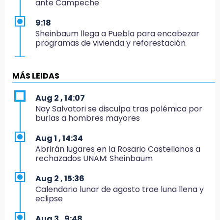
ante Campeche
9:18
Sheinbaum llega a Puebla para encabezar
programas de vivienda y reforestación
9:03
Muere Jorge Messi
MÁS LEIDAS
8:21
Aug 2 , 14:07
¡México vuelve a los Olímpicos!
Nay Salvatori se disculpa tras polémica por
burlas a hombres mayores
21:25
México se queda con la plata
Aug 1 , 14:34
Abrirán lugares en la Rosario Castellanos a
20:35
rechazados UNAM: Sheinbaum
NFL México: arranca cuenta regresiva por
boletos
Aug 2 , 15:36
Calendario lunar de agosto trae luna llena y
20:03
eclipse
Sophie Cunningham, la figura que encendió la
WNBA
Aug 3 , 9:48