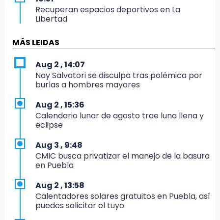
Recuperan espacios deportivos en La
Libertad
16:45
MÁS LEIDAS
Sheinbaum entrega tarjetas de Pensión
Mujeres Bienestar en Naucalpan
Aug 2 , 14:07
Nay Salvatori se disculpa tras polémica por
14:45
burlas a hombres mayores
Ejecutan a dos hombres dentro de un
domicilio en Tlalancaleca, cerca de la
Aug 2 , 15:36
México-Puebla
Calendario lunar de agosto trae luna llena y
eclipse
14:25
Más de 100 entrenadores buscan
Aug 3 , 9:48
certificación
CMIC busca privatizar el manejo de la basura
en Puebla
14:06
Armenta insiste a Agua de Puebla que
Aug 2 , 13:58
garantice abasto en colonias
Calentadores solares gratuitos en Puebla, así
puedes solicitar el tuyo
13:34