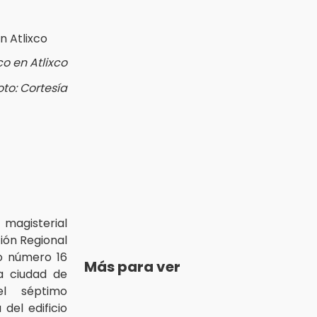
o en Atlixco
oto: Cortesía
 magisterial
ión Regional
vo número 16
Más para ver
a ciudad de
el séptimo
 del edificio