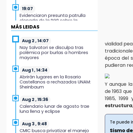
19:07
Evidenciaron presunta patrulla
clonada de la PGR sobre la
Cuacnopalan-Oaxaca
MÁS LEIDAS
19:04
Aug 2 , 14:07
vialidad pea
Directora de Orquesta Symphonia
Nay Salvatori se disculpa tras
UDLAP dirige agrupaciones de talla
tradicional
polémica por burlas a hombres
internacional
mayores
época del s
pudieran re
18:14
Aug 1 , 14:34
EE. UU. Sub-20 avanza a la final de
Abrirán lugares en la Rosario
CONCACAF
Castellanos a rechazados UNAM:
Y aunque la
Sheinbaum
de 1963 que 
17:50
1985, 1999
Van 17 denuncias por delitos
Aug 2 , 15:36
ambientales, pero no hay
estructura
Calendario lunar de agosto trae
detenidos por incendios
luna llena y eclipse
17:01
Te puede i
Aug 3 , 9:48
Vecinos de Atlixco-Metepec
Sismo dej
CMIC busca privatizar el manejo
denuncian inseguridad en