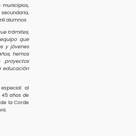
 municipios,
 secundaria,
mil alumnos
ue trámites,
 equipo que
s y jóvenes
años, hemos
o proyectos
a educación
especial al
va 45 años de
 de la Corde
va.