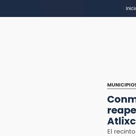
Inici
MUNICIPIO
Conm
reape
Atlix
El recint