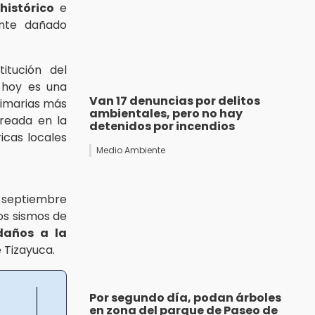
histórico
e
ente dañado
itución del
 hoy es una
Van 17 denuncias por delitos
primarias más
ambientales, pero no hay
creada en la
detenidos por incendios
icas locales
Medio Ambiente
n septiembre
los sismos de
daños a la
e Tizayuca.
Por segundo día, podan árboles
en zona del parque de Paseo de