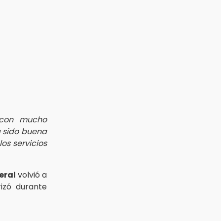
 con mucho
a sido buena
os servicios
eral
volvió a
rizó durante