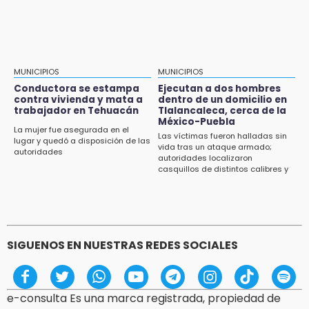
aeropuerto; 4 de los 12 nuevos peligran
MUNICIPIOS
MUNICIPIOS
Conductora se estampa
Ejecutan a dos hombres
contra vivienda y mata a
dentro de un domicilio en
trabajador en Tehuacán
Tlalancaleca, cerca de la
México-Puebla
La mujer fue asegurada en el
Las víctimas fueron halladas sin
lugar y quedó a disposición de las
vida tras un ataque armado;
autoridades
autoridades localizaron
casquillos de distintos calibres y
un vehículo con reporte de robo
SIGUENOS EN NUESTRAS REDES SOCIALES
e-consulta Es una marca registrada, propiedad de