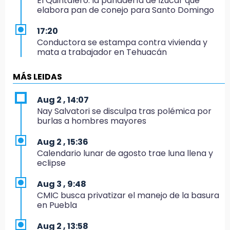
El Quintalero: la panadería de Izúcar que
elabora pan de conejo para Santo Domingo
17:20
Conductora se estampa contra vivienda y
mata a trabajador en Tehuacán
17:18
MÁS LEIDAS
Advierten sanciones por estacionarse en
avenida de Tlatlauquitepec
Aug 2 , 14:07
Nay Salvatori se disculpa tras polémica por
17:15
burlas a hombres mayores
Profeco suspende Cimera Gym Club en
Cholula tras detectar cinco irregularidades
Aug 2 , 15:36
Calendario lunar de agosto trae luna llena y
16:51
eclipse
Recuperan espacios deportivos en La
Libertad
Aug 3 , 9:48
CMIC busca privatizar el manejo de la basura
16:45
en Puebla
Sheinbaum entrega tarjetas de Pensión
Mujeres Bienestar en Naucalpan
Aug 2 , 13:58