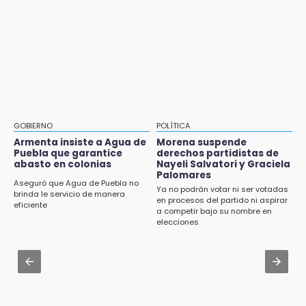
8:21
Mujeres de Coapan celebran su cultura en la
¡México vuelve a los Olímpicos!
Carrera de la Tortilla
21:25
Aug 2 , 17:07
México se queda con la plata
Miss Turismo Puebla 2026 impulsa a
Chignautla como destino turístico estatal
20:35
NFL México: arranca cuenta regresiva por
Aug 2 , 12:04
boletos
Gas LP baja en Puebla, aprovecha el precio
GOBIERNO
POLÍTICA
esta semana
Armenta insiste a Agua de
Morena suspende
Puebla que garantice
derechos partidistas de
abasto en colonias
Nayeli Salvatori y Graciela
Aug 2 , 14:06
Palomares
Identifican a dos víctimas de fatal volcadura
Aseguró que Agua de Puebla no
Ya no podrán votar ni ser votadas
en barranco de Pantepec
brinda le servicio de manera
en procesos del partido ni aspirar
eficiente
a competir bajo su nombre en
Aug 2 , 11:35
elecciones
Patrulla de Santa Isabel Cholula choca
contra puente en la Puebla-Atlixco
Aug 3 , 18:05
Gobierno busca nuevos vuelos para