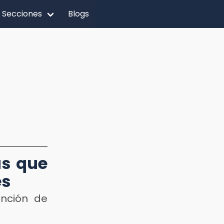
Secciones
Blogs
as que
es
ención de