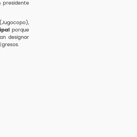
n presidente
 (Jugocopo),
ipal
porque
an designar
 Egresos.