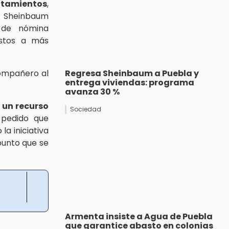
ntamientos
,
a Sheinbaum
 de nómina
astos a más
compañero al
Regresa Sheinbaum a Puebla y
entrega viviendas: programa
avanza 30 %
 un recurso
Sociedad
 pedido que
a iniciativa
punto que se
Armenta insiste a Agua de Puebla
que garantice abasto en colonias