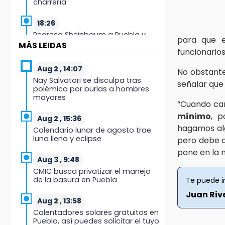
charrería
18:26
Regresa Sheinbaum a Puebla y
para que e
entrega viviendas: programa
MÁS LEIDAS
funcionarios
avanza 30 %
Aug 2 , 14:07
No obstante
18:11
Nay Salvatori se disculpa tras
señalar que 
México hace historia: tricampeón
polémica por burlas a hombres
de Centroamericanos
mayores
“Cuando cam
17:24
mínimo
, p
Aug 2 , 15:36
El Quintalero: la panadería de
hagamos alg
Calendario lunar de agosto trae
Izúcar que elabora pan de conejo
luna llena y eclipse
pero debe 
para Santo Domingo
pone en la m
Aug 3 , 9:48
17:20
CMIC busca privatizar el manejo
Conductora se estampa contra
de la basura en Puebla
Te puede i
vivienda y mata a trabajador en
Tehuacán
Juan Riv
Aug 2 , 13:58
Calentadores solares gratuitos en
17:18
Puebla, así puedes solicitar el tuyo
Advierten sanciones por