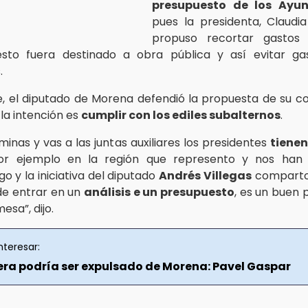
presupuesto de los Ayu
pues la presidenta, Claudi
propuso recortar gastos
sto fuera destinado a obra pública y así evitar g
.
, el diputado de Morena defendió la propuesta de su 
la intención es
cumplir con los ediles subalternos
.
inas y vas a las juntas auxiliares los presidentes
tienen
or ejemplo en la región que represento y nos han
o y la iniciativa del diputado
Andrés Villegas
comparto l
de entrar en un
análisis e un presupuesto
, es un buen 
esa”, dijo.
nteresar:
era podría ser expulsado de Morena: Pavel Gaspar