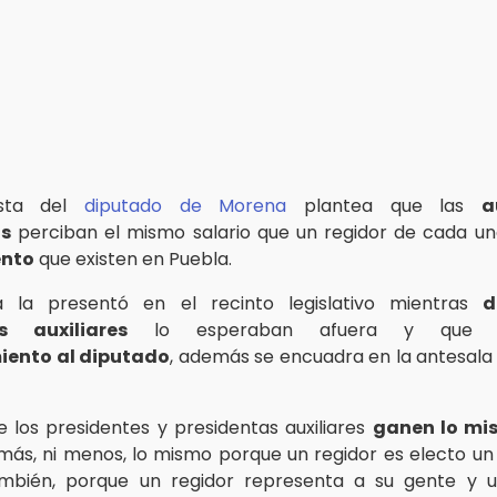
esta del
diputado de Morena
plantea que las
a
as
perciban el mismo salario que un regidor de cada u
nto
que existen en Puebla.
iva la presentó en el recinto legislativo mientras
d
es auxiliares
lo esperaban afuera y qu
iento al diputado
, además se encuadra en la antesala
ue los presidentes y presidentas auxiliares
ganen lo mi
i más, ni menos, lo mismo porque un regidor es electo u
bién, porque un regidor representa a su gente y u