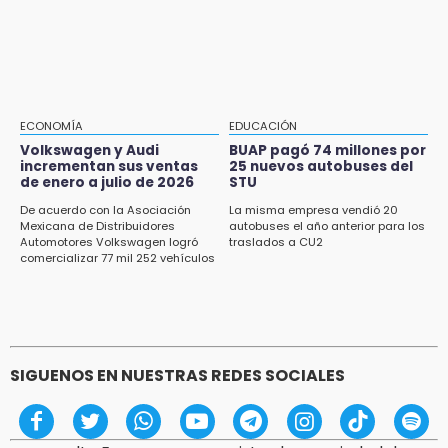
15:43
Omar Muñoz pide responsabilidad a
diputadas en sus declaraciones públicas
15:22
Tehuacán: Buscan devolver 10 mil placas y
licencias retenidas durante 15 años
ECONOMÍA
EDUCACIÓN
Volkswagen y Audi
BUAP pagó 74 millones por
15:13
incrementan sus ventas
25 nuevos autobuses del
de enero a julio de 2026
STU
Fuga de agua cumple casi un mes sin ser
atendida en San Andrés Cholula
De acuerdo con la Asociación
La misma empresa vendió 20
Mexicana de Distribuidores
autobuses el año anterior para los
Automotores Volkswagen logró
traslados a CU2
15:13
comercializar 77 mil 252 vehículos
Armenta confirma apertura de siete nuevas
Casas Carmen Serdán
SIGUENOS EN NUESTRAS REDES SOCIALES