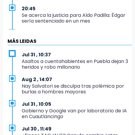
20:45
Se acerca la justicia para Aldo Padilla: Édgar
sería sentenciado en un mes
20:40
Coleadero repartirá hasta 205 mil pesos en
MÁS LEIDAS
Puebla
Jul 31 , 10:37
20:26
Asaltos a cuentahabientes en Puebla dejan 3
Hombre es asesinado a balazos en el centro
heridos y robo millonario
de Tenampulco
Aug 2 , 14:07
19:49
Nay Salvatori se disculpa tras polémica por
BUAP pagó 74 millones por 25 nuevos
burlas a hombres mayores
autobuses del STU
Jul 31 , 10:05
19:33
Gobierno y Google van por laboratorio de IA
Hallan sin vida a mujer y sus dos hijos en
en Cuautlancingo
vivienda de Huauchinango
Jul 30 , 11:49
19:27