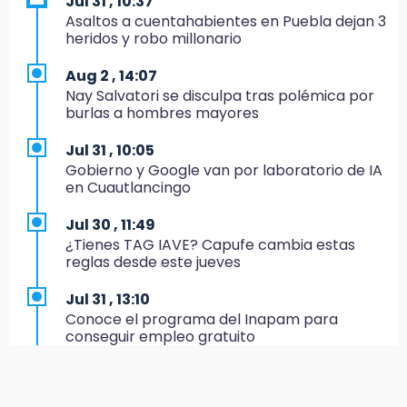
Jul 31 , 10:37
19:33
Asaltos a cuentahabientes en Puebla dejan 3
Hallan sin vida a mujer y sus dos hijos en
heridos y robo millonario
vivienda de Huauchinango
Aug 2 , 14:07
19:27
Nay Salvatori se disculpa tras polémica por
Identifican a dos hermanos asesinados cerca
burlas a hombres mayores
de la Central de Abastos de Huixcolotla
Jul 31 , 10:05
19:22
Gobierno y Google van por laboratorio de IA
Supervisa rectora Lilia Cedillo proceso de
en Cuautlancingo
inscripción del nivel superior
Jul 30 , 11:49
19:09
¿Tienes TAG IAVE? Capufe cambia estas
Checo y Cadillac, en blanco antes del parón
reglas desde este jueves
19:00
Jul 31 , 13:10
SSP pagará 63 millones por mantenimiento a
Conoce el programa del Inapam para
cámaras y luminaria del Periférico
conseguir empleo gratuito
18:14
Jul 31 , 12:59
Remesas en Puebla incrementan 3.9% en
Aprovecha las Ferias de Paz con consultas
primer semestre de 2026