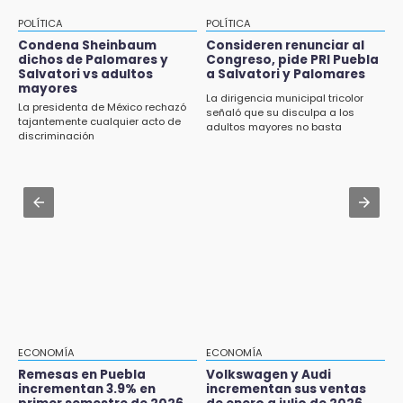
Oreo edición BTS en Puebla
15:53
POLÍTICA
POLÍTICA
Examen de control UNAM 2026 se aplicará
Jul 30 , 12:01
Condena Sheinbaum
Consideren renunciar al
en 4 sedes en agosto
dichos de Palomares y
Congreso, pide PRI Puebla
¿Estudias en una escuela militarizada? Esto
Salvatori vs adultos
a Salvatori y Palomares
debes hacer tras la orden de la SEP
mayores
15:43
La dirigencia municipal tricolor
La presidenta de México rechazó
señaló que su disculpa a los
Omar Muñoz pide responsabilidad a
Jul 30 , 14:45
tajantemente cualquier acto de
adultos mayores no basta
diputadas en sus declaraciones públicas
discriminación
Concacaf rechaza plan de la FIFA para
vender participación de sus torneos
15:22
Tehuacán: Buscan devolver 10 mil placas y
Jul 30 , 13:40
licencias retenidas durante 15 años
Artistas de Izúcar podrán solicitar apoyos de
hasta 70 mil pesos con Equiparte
15:13
Fuga de agua cumple casi un mes sin ser
atendida en San Andrés Cholula
15:13
Armenta confirma apertura de siete nuevas
Casas Carmen Serdán
ECONOMÍA
ECONOMÍA
Remesas en Puebla
Volkswagen y Audi
incrementan 3.9% en
incrementan sus ventas
15:12